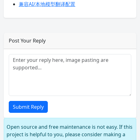
兼容AI/本地模型翻译配置
Post Your Reply
Submit Reply
Open source and free maintenance is not easy. If this
project is helpful to you, please consider making a