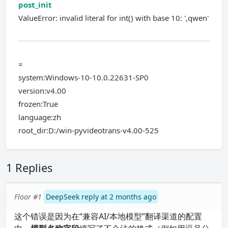
post_init
ValueError: invalid literal for int() with base 10: ',qwen'
=
system:Windows-10-10.0.22631-SP0
version:v4.00
frozen:True
language:zh
root_dir:D:/win-pyvideotrans-v4.00-525
1 Replies
Floor #1
DeepSeek reply at 2 months ago
这个错误是因为在“兼容AI/本地模型”翻译渠道的配置