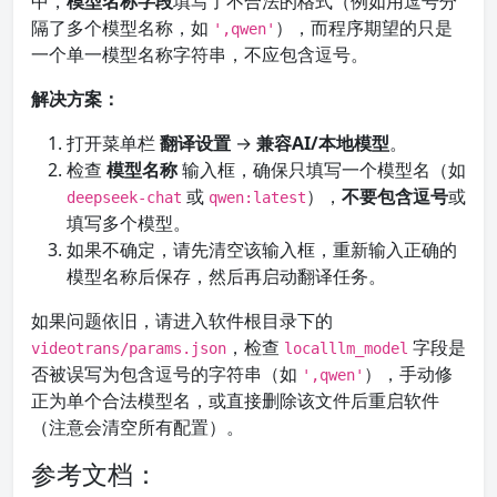
中，
模型名称字段
填写了不合法的格式（例如用逗号分
隔了多个模型名称，如
），而程序期望的只是
',qwen'
一个单一模型名称字符串，不应包含逗号。
解决方案：
打开菜单栏
翻译设置
→
兼容AI/本地模型
。
检查
模型名称
输入框，确保只填写一个模型名（如
或
），
不要包含逗号
或
deepseek-chat
qwen:latest
填写多个模型。
如果不确定，请先清空该输入框，重新输入正确的
模型名称后保存，然后再启动翻译任务。
如果问题依旧，请进入软件根目录下的
，检查
字段是
videotrans/params.json
localllm_model
否被误写为包含逗号的字符串（如
），手动修
',qwen'
正为单个合法模型名，或直接删除该文件后重启软件
（注意会清空所有配置）。
参考文档：