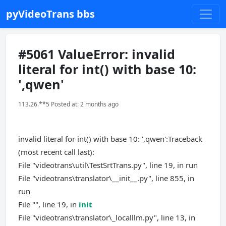
pyVideoTrans bbs
#5061 ValueError: invalid
literal for int() with base 10:
',qwen'
113.26.**5 Posted at: 2 months ago
invalid literal for int() with base 10: ',qwen':Traceback
(most recent call last):
File "videotrans\util\TestSrtTrans.py", line 19, in run
File "videotrans\translator\__init__.py", line 855, in
run
File "", line 19, in
init
File "videotrans\translator\_localllm.py", line 13, in