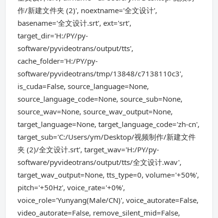
作/新建文件夹 (2)', noextname='全文设计',
basename='全文设计.srt', ext='srt',
target_dir='H:/PY/py-
software/pyvideotrans/output/tts',
cache_folder='H:/PY/py-
software/pyvideotrans/tmp/13848/c7138110c3',
is_cuda=False, source_language=None,
source_language_code=None, source_sub=None,
source_wav=None, source_wav_output=None,
target_language=None, target_language_code='zh-cn',
target_sub='C:/Users/ym/Desktop/视频制作/新建文件
夹 (2)/全文设计.srt', target_wav='H:/PY/py-
software/pyvideotrans/output/tts/全文设计.wav',
target_wav_output=None, tts_type=0, volume='+50%',
pitch='+50Hz', voice_rate='+0%',
voice_role='Yunyang(Male/CN)', voice_autorate=False,
video_autorate=False, remove_silent_mid=False,