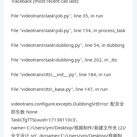
Traceback (most recent call last):
File "videotrans\task\job.py", line 35, in run
File "videotrans\task\job.py", line 154, in process_task
File "videotrans\task\dubbing.py", line 54, in dubbing
File "videotrans\task\dubbing.py", line 202, in _tts
File "videotrans\tts\__init__.py", line 184, in run
File "videotrans\tts\_base.py", line 147, in run
videotrans.configure.excepts.DubbingSrtError: 配音全
部失败 None
TaskCfgTTS(uuid='c7138110c3',
name='C:/Users/ym/Desktop/视频制作/新建文件夹 (2)/
全文设计.srt', dirname='C:/Users/ym/Desktop/视频制