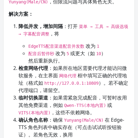
，但限流问题与具体角色无关。
Yunyang(Male/CN)
解决方案：
降低并发，增加间隔
：打开
菜单 → 工具 → 高级选项
，将
→ 字幕配音调整
改为
EdgeTTS配音渠道配音并发数
1
改为
或更大（如
）
配音后暂停秒
5
10
然后重新执行。
检查网络代理
：如果所在地区需要代理才能访问微
软服务，在主界面
框中填写正确的代理地
网络代理
址（格式如
）。若不确定
http://127.0.0.1:10809
代理端口，请留空。
临时切换渠道
：如果需紧急完成配音，可暂时改用
其他免费渠道，例如
或
Qwen-TTS(本地内置)
，这些不依赖网络。
VITS(本地内置)
确认角色名称
：确保
在 Edge-
Yunyang(Male/CN)
TTS 角色列表中确实存在（可点击试试听按钮验
证）。若角色无效，换用