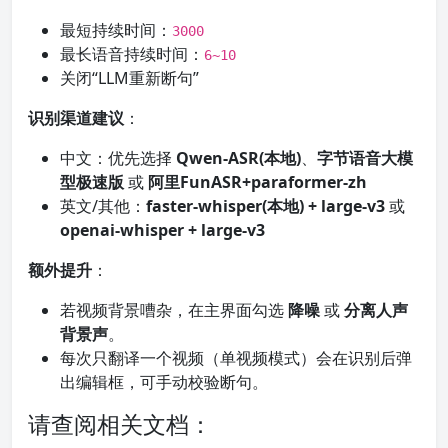
最短持续时间：
3000
最长语音持续时间：
6~10
关闭“LLM重新断句”
识别渠道建议
：
中文：优先选择
Qwen-ASR(本地)
、
字节语音大模
型极速版
或
阿里FunASR+paraformer-zh
英文/其他：
faster-whisper(本地) + large-v3
或
openai-whisper + large-v3
额外提升
：
若视频背景嘈杂，在主界面勾选
降噪
或
分离人声
背景声
。
每次只翻译一个视频（单视频模式）会在识别后弹
出编辑框，可手动校验断句。
请查阅相关文档：