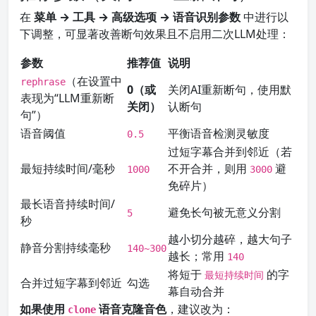
在
菜单 → 工具 → 高级选项 → 语音识别参数
中进行以
下调整，可显著改善断句效果且不启用二次LLM处理：
参数
推荐值
说明
（在设置中
rephrase
0（或
关闭AI重新断句，使用默
表现为“LLM重新断
关闭）
认断句
句”）
语音阈值
平衡语音检测灵敏度
0.5
过短字幕合并到邻近（若
最短持续时间/毫秒
不开合并，则用
避
1000
3000
免碎片）
最长语音持续时间/
避免长句被无意义分割
5
秒
越小切分越碎，越大句子
静音分割持续毫秒
140~300
越长；常用
140
将短于
的字
最短持续时间
合并过短字幕到邻近
勾选
幕自动合并
如果使用
语音克隆音色
，建议改为：
clone