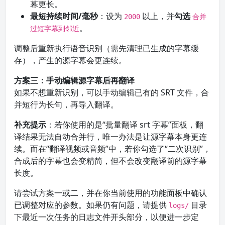
幕更长。
最短持续时间/毫秒
：设为
以上，并
勾选
2000
合并
。
过短字幕到邻近
调整后重新执行语音识别（需先清理已生成的字幕缓
存），产生的源字幕会更连续。
方案三：手动编辑源字幕后再翻译
如果不想重新识别，可以手动编辑已有的 SRT 文件，合
并短行为长句，再导入翻译。
补充提示
：若你使用的是“批量翻译 srt 字幕”面板，翻
译结果无法自动合并行，唯一办法是让源字幕本身更连
续。而在“翻译视频或音频”中，若你勾选了“二次识别”，
合成后的字幕也会变精简，但不会改变翻译前的源字幕
长度。
请尝试方案一或二，并在你当前使用的功能面板中确认
已调整对应的参数。如果仍有问题，请提供
目录
logs/
下最近一次任务的日志文件开头部分，以便进一步定