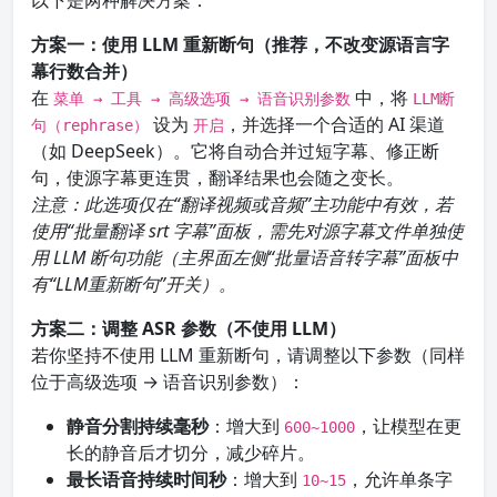
以下是两种解决方案：
方案一：使用 LLM 重新断句（推荐，不改变源语言字
幕行数合并）
在
中，将
菜单 → 工具 → 高级选项 → 语音识别参数
LLM断
设为
，并选择一个合适的 AI 渠道
句（rephrase）
开启
（如 DeepSeek）。它将自动合并过短字幕、修正断
句，使源字幕更连贯，翻译结果也会随之变长。
注意：此选项仅在“翻译视频或音频”主功能中有效，若
使用“批量翻译 srt 字幕”面板，需先对源字幕文件单独使
用 LLM 断句功能（主界面左侧“批量语音转字幕”面板中
有“LLM重新断句”开关）。
方案二：调整 ASR 参数（不使用 LLM）
若你坚持不使用 LLM 重新断句，请调整以下参数（同样
位于高级选项 → 语音识别参数）：
静音分割持续毫秒
：增大到
，让模型在更
600~1000
长的静音后才切分，减少碎片。
最长语音持续时间秒
：增大到
，允许单条字
10~15