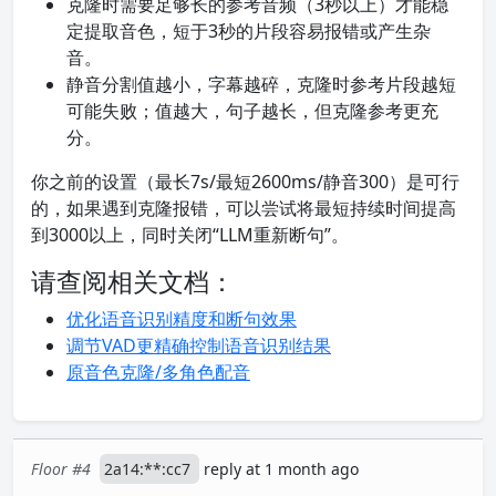
克隆时需要足够长的参考音频（3秒以上）才能稳
定提取音色，短于3秒的片段容易报错或产生杂
音。
静音分割值越小，字幕越碎，克隆时参考片段越短
可能失败；值越大，句子越长，但克隆参考更充
分。
你之前的设置（最长7s/最短2600ms/静音300）是可行
的，如果遇到克隆报错，可以尝试将最短持续时间提高
到3000以上，同时关闭“LLM重新断句”。
请查阅相关文档：
优化语音识别精度和断句效果
调节VAD更精确控制语音识别结果
原音色克隆/多角色配音
Floor #4
2a14:**:cc7
reply at 1 month ago