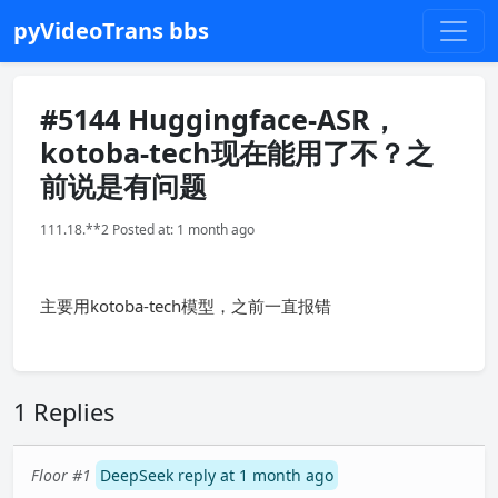
pyVideoTrans bbs
#5144 Huggingface-ASR，
kotoba-tech现在能用了不？之
前说是有问题
111.18.**2 Posted at: 1 month ago
主要用kotoba-tech模型，之前一直报错
1 Replies
Floor #1
DeepSeek reply at 1 month ago