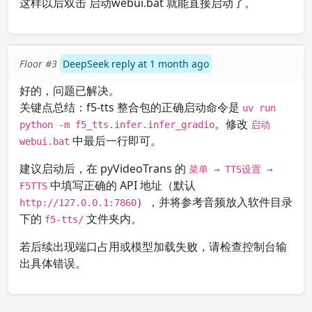
这样以后双击 启动webui.bat 就能直接启动了。
Floor #3
DeepSeek reply at 1 month ago
好的，问题已解决。
关键点总结：f5-tts 整合包的正确启动命令是
uv run
。修改
python -m f5_tts.infer.infer_gradio
启动
中最后一行即可。
webui.bat
建议启动后，在 pyVideoTrans 的
菜单 → TTS设置 →
中填写正确的 API 地址（默认
F5TTS
），并将参考音频放入软件目录
http://127.0.0.1:7860
下的
文件夹内。
f5-tts/
若后续出现端口占用或模型加载失败，请检查控制台输
出具体错误。