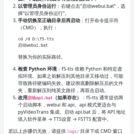
以管理员身份运行
：右键点击“启动webui.bat”，选
择“以管理员身份运行”。
手动切换至正确目录后再启动
：打开命令提示符
（CMD），执行：
cd /d D:\f5-tts

启动webui.bat
替换为你的实际路径。
检查 Python 环境
：f5-tts 依赖 Python 和特定虚
拟环境。如果之前解压到其他目录又移动过，可能
导致路径硬编码失效。建议彻底删除解压后的文件
夹，重新解压到纯英文路径，再双击启动。
改用
（如果存在）
：f5-tts 通常提供两
启动api.bat
个启动脚本，webui 和 api。api 模式更适合与
pyVideoTrans 集成。启动 api.bat 后，将 API 地址
填入软件菜单 → TTS设置 → F5TTS 配置中。
若以上步骤仍无效，请提供
目录下或 CMD 窗口
logs/