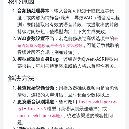
核心原因
音频预处理异常
：输入音频可能短于或接近零长
度，或内容为纯静音/噪声，导致VAD（语音活动检
测）未能提取出有效的语音片段，或提取出的片段
持续时间极短，使模型内部上下文生成失败。
VAD参数设置不当
：若之前修改过高级选项中的
最
或
，可能导致截取的
短语音持续毫秒
最长语音持续秒数
音频片段不合规（例如过短）。
模型或渠道自身Bug
：该错误为Qwen-ASR模型内
部报错，可能与特定环境或输入格式兼容性有关。
解决方法
检查原始视频音频
：用播放器确认视频内是否包含
清晰、连续的人声讲话，且时长至少数秒以上。
更换语音识别渠道
：暂时改用
faster-whisper(本
+
模型（英语识别最佳选择）或
地)
large-v3
，绕过该渠道的兼容性问
openai-whisper(本地)
题。