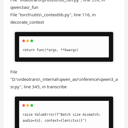
qwen3asr_fun
File "torch\utils\_contextlib.py", line 116, in
decorate_context
return func(*args, **kwargs)
File
"D:\videotrans\_internal\qwen_asr\inference\qwen3_a
sr.py", line 345, in transcribe
raise ValueError(f"Batch size mismatch: 
audio={n}, context={len(ctxs)}")