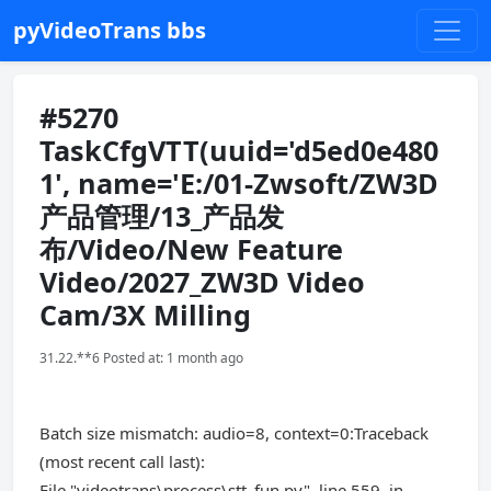
pyVideoTrans bbs
#5270
TaskCfgVTT(uuid='d5ed0e480
1', name='E:/01-Zwsoft/ZW3D
产品管理/13_产品发
布/Video/New Feature
Video/2027_ZW3D Video
Cam/3X Milling
31.22.**6 Posted at: 1 month ago
Batch size mismatch: audio=8, context=0:Traceback
(most recent call last):
File "videotrans\process\stt_fun.py", line 559, in