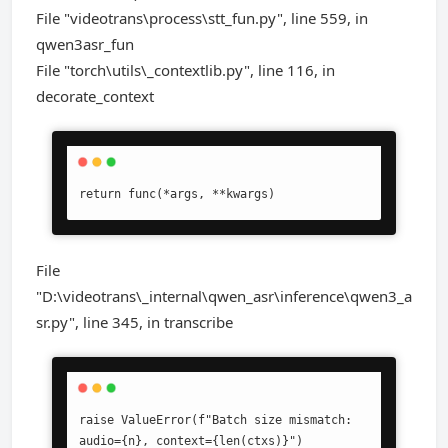
File "videotrans\process\stt_fun.py", line 559, in
qwen3asr_fun
File "torch\utils\_contextlib.py", line 116, in
decorate_context
return func(*args, **kwargs)
File
"D:\videotrans\_internal\qwen_asr\inference\qwen3_a
sr.py", line 345, in transcribe
raise ValueError(f"Batch size mismatch: 
audio={n}, context={len(ctxs)}")