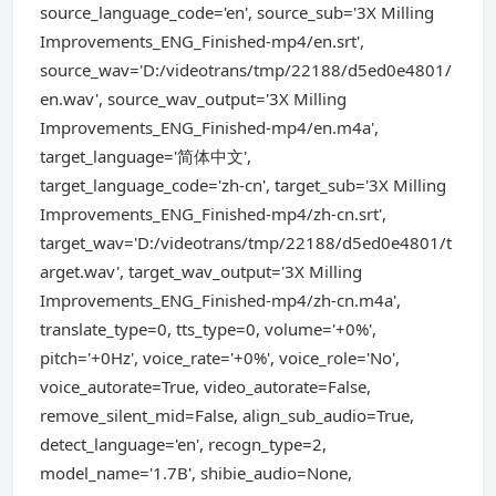
source_language_code='en', source_sub='3X Milling
Improvements_ENG_Finished-mp4/en.srt',
source_wav='D:/videotrans/tmp/22188/d5ed0e4801/
en.wav', source_wav_output='3X Milling
Improvements_ENG_Finished-mp4/en.m4a',
target_language='简体中文',
target_language_code='zh-cn', target_sub='3X Milling
Improvements_ENG_Finished-mp4/zh-cn.srt',
target_wav='D:/videotrans/tmp/22188/d5ed0e4801/t
arget.wav', target_wav_output='3X Milling
Improvements_ENG_Finished-mp4/zh-cn.m4a',
translate_type=0, tts_type=0, volume='+0%',
pitch='+0Hz', voice_rate='+0%', voice_role='No',
voice_autorate=True, video_autorate=False,
remove_silent_mid=False, align_sub_audio=True,
detect_language='en', recogn_type=2,
model_name='1.7B', shibie_audio=None,