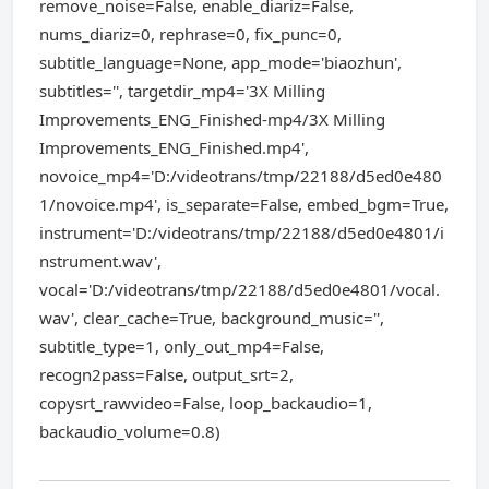
remove_noise=False, enable_diariz=False,
nums_diariz=0, rephrase=0, fix_punc=0,
subtitle_language=None, app_mode='biaozhun',
subtitles='', targetdir_mp4='3X Milling
Improvements_ENG_Finished-mp4/3X Milling
Improvements_ENG_Finished.mp4',
novoice_mp4='D:/videotrans/tmp/22188/d5ed0e480
1/novoice.mp4', is_separate=False, embed_bgm=True,
instrument='D:/videotrans/tmp/22188/d5ed0e4801/i
nstrument.wav',
vocal='D:/videotrans/tmp/22188/d5ed0e4801/vocal.
wav', clear_cache=True, background_music='',
subtitle_type=1, only_out_mp4=False,
recogn2pass=False, output_srt=2,
copysrt_rawvideo=False, loop_backaudio=1,
backaudio_volume=0.8)