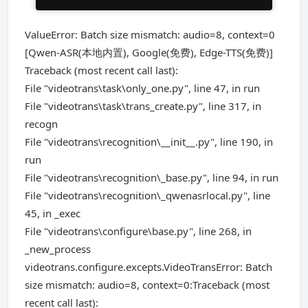
ValueError: Batch size mismatch: audio=8, context=0
[Qwen-ASR(本地内置), Google(免费), Edge-TTS(免费)]
Traceback (most recent call last):
File "videotrans\task\only_one.py", line 47, in run
File "videotrans\task\trans_create.py", line 317, in
recogn
File "videotrans\recognition\__init__.py", line 190, in
run
File "videotrans\recognition\_base.py", line 94, in run
File "videotrans\recognition\_qwenasrlocal.py", line
45, in _exec
File "videotrans\configure\base.py", line 268, in
_new_process
videotrans.configure.excepts.VideoTransError: Batch
size mismatch: audio=8, context=0:Traceback (most
recent call last):