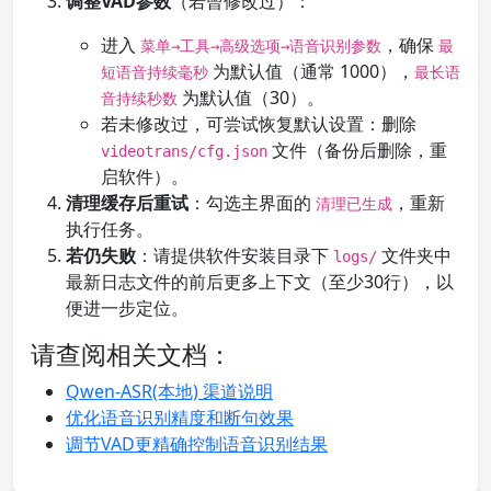
调整VAD参数
（若曾修改过）：
进入
，确保
菜单→工具→高级选项→语音识别参数
最
为默认值（通常 1000），
短语音持续毫秒
最长语
为默认值（30）。
音持续秒数
若未修改过，可尝试恢复默认设置：删除
文件（备份后删除，重
videotrans/cfg.json
启软件）。
清理缓存后重试
：勾选主界面的
，重新
清理已生成
执行任务。
若仍失败
：请提供软件安装目录下
文件夹中
logs/
最新日志文件的前后更多上下文（至少30行），以
便进一步定位。
请查阅相关文档：
Qwen-ASR(本地) 渠道说明
优化语音识别精度和断句效果
调节VAD更精确控制语音识别结果