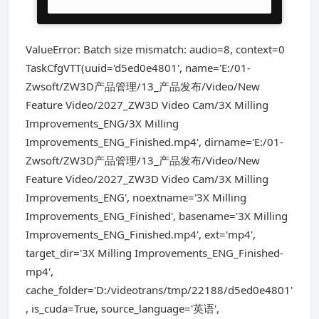
ValueError: Batch size mismatch: audio=8, context=0
TaskCfgVTT(uuid='d5ed0e4801', name='E:/01-
Zwsoft/ZW3D产品管理/13_产品发布/Video/New
Feature Video/2027_ZW3D Video Cam/3X Milling
Improvements_ENG/3X Milling
Improvements_ENG_Finished.mp4', dirname='E:/01-
Zwsoft/ZW3D产品管理/13_产品发布/Video/New
Feature Video/2027_ZW3D Video Cam/3X Milling
Improvements_ENG', noextname='3X Milling
Improvements_ENG_Finished', basename='3X Milling
Improvements_ENG_Finished.mp4', ext='mp4',
target_dir='3X Milling Improvements_ENG_Finished-
mp4',
cache_folder='D:/videotrans/tmp/22188/d5ed0e4801'
, is_cuda=True, source_language='英语',