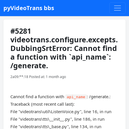
pyVideoTrans bbs
#5281
videotrans.configure.excepts.
DubbingSrtError: Cannot find
a function with `api_name`:
/generate.
2a09:**:18 Posted at: 1 month ago
Cannot find a function with
: /generate.:
api_name
Traceback (most recent call last):
File "videotrans\util\ListenVoice.py", line 16, in run
File "videotrans\tts\__init__.py", line 186, in run
File "videotrans\tts\_base.py", line 134, in run