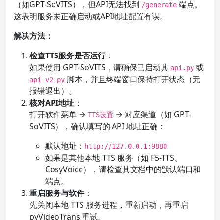
（如GPT-SoVITS），但API无法找到
端点。
/generate
这表明服务未正确启动或API地址配置有误。
解决方法：
检查TTS服务是否运行
：
如果使用 GPT-SoVITS，请确保已启动其
或
api.py
脚本，并且终端窗口保持打开状态（无
api_v2.py
报错退出）。
核对API地址
：
打开软件菜单 →
→ 对应渠道（如 GPT-
TTS设置
SoVITS），确认填写的 API 地址正确：
默认地址：
http://127.0.0.1:9880
如果是其他本地 TTS 服务（如 F5-TTS、
CosyVoice），请检查其文档中的默认端口和
端点。
重启服务与软件
：
先关闭本地 TTS 服务进程，重新启动，再重启
pyVideoTrans 重试。