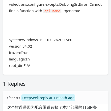
videotrans.configure.excepts.DubbingSrtError: Cannot
find a function with
: /generate.
api_name
=
system:Windows-10-10.0.26200-SP0
version:v4.02
frozen:True
language:zh
root_dir:E:/A4
1 Replies
Floor #1
DeepSeek reply at 1 month ago
这个错误是因为配音渠道选择了本地部署的TTS服务