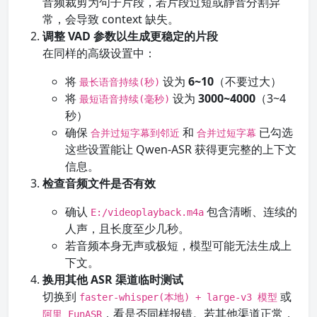
音频裁剪为句子片段，若片段过短或静音分割异
常，会导致 context 缺失。
调整 VAD 参数以生成更稳定的片段
在同样的高级设置中：
将
设为
6~10
（不要过大）
最长语音持续(秒)
将
设为
3000~4000
（3~4
最短语音持续(毫秒)
秒）
确保
和
已勾选
合并过短字幕到邻近
合并过短字幕
这些设置能让 Qwen-ASR 获得更完整的上下文
信息。
检查音频文件是否有效
确认
包含清晰、连续的
E:/videoplayback.m4a
人声，且长度至少几秒。
若音频本身无声或极短，模型可能无法生成上
下文。
换用其他 ASR 渠道临时测试
切换到
或
faster-whisper(本地) + large-v3 模型
，看是否同样报错。若其他渠道正常，
阿里 FunASR