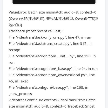
ValueError: Batch size mismatch: audio=8, context=0
[Qwen-ASR(本地内置), 兼容AI/本地模型, Qwen3-TTS(本
地内置)]
Traceback (most recent call last):
File "videotrans\task\only_one.py", line 47, in run
File "videotrans\task\trans_create.py", line 317, in
recogn
File "videotrans\recognition\__init__.py", line 190, in
run
File "videotrans\recognition\_base.py", line 94, in run
File "videotrans\recognition\_qwenasrlocal.py", line
45, in _exec
File "videotrans\configure\base.py", line 268, in
_new_process
videotrans.configure.excepts.VideoTransError: Batch
size mismatch: audio=8, context=0:Traceback (most