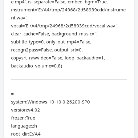
e.mp4', is_separate=False, embed_bgm=True,
instrument='E:/A4/tmp/24968/2d58939cdd/instrume
nt.wav',
vocal='E:/A4/tmp/24968/2d58939cdd/vocal.wav',
clear_cache=False, background_music='',
subtitle_type=0, only_out_mp4=False,
recogn2pass=False, output_srt=0,
copysrt_rawvideo=False, loop_backaudio=1,
backaudio_volume=0.8)
=
system:Windows-10-10.0.26200-SP0
version:v4.02
frozen:True
language:zh
root_dir:E:/A4