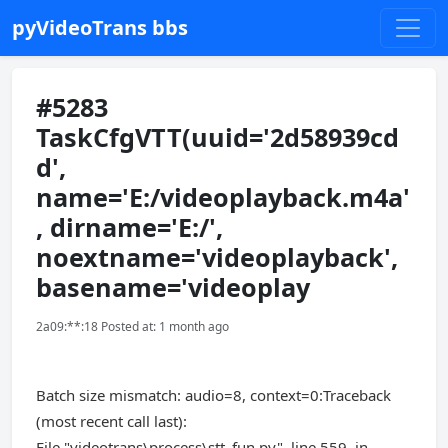
pyVideoTrans bbs
#5283
TaskCfgVTT(uuid='2d58939cd
d',
name='E:/videoplayback.m4a'
, dirname='E:/',
noextname='videoplayback',
basename='videoplay
2a09:**:18 Posted at: 1 month ago
Batch size mismatch: audio=8, context=0:Traceback
(most recent call last):
File "videotrans\process\stt_fun.py", line 559, in