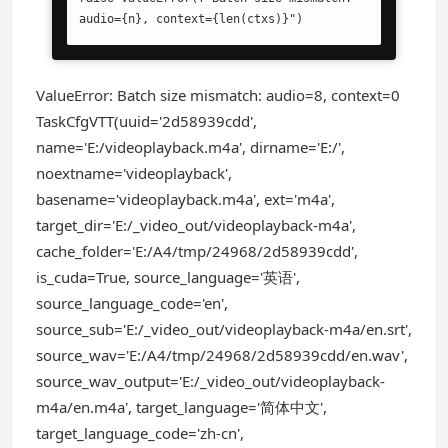
audio={n}, context={len(ctxs)}")
ValueError: Batch size mismatch: audio=8, context=0
TaskCfgVTT(uuid='2d58939cdd',
name='E:/videoplayback.m4a', dirname='E:/',
noextname='videoplayback',
basename='videoplayback.m4a', ext='m4a',
target_dir='E:/_video_out/videoplayback-m4a',
cache_folder='E:/A4/tmp/24968/2d58939cdd',
is_cuda=True, source_language='英语',
source_language_code='en',
source_sub='E:/_video_out/videoplayback-m4a/en.srt',
source_wav='E:/A4/tmp/24968/2d58939cdd/en.wav',
source_wav_output='E:/_video_out/videoplayback-
m4a/en.m4a', target_language='简体中文',
target_language_code='zh-cn',