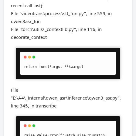
recent call last):
File "videotrans\process\stt_fun.py", line 559, in
qwen3asr_fun
File "torch\utils\_contextlib.py", line 116, in
decorate_context
return func(*args, **kwargs)
File
"E:\A4\_internal\qwen_asr\inference\qwen3_asr.py",
line 345, in transcribe
raise ValueError(f"Batch size mismatch: 