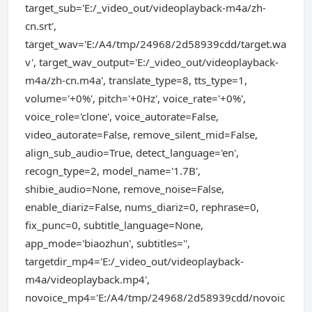
target_sub='E:/_video_out/videoplayback-m4a/zh-
cn.srt',
target_wav='E:/A4/tmp/24968/2d58939cdd/target.wa
v', target_wav_output='E:/_video_out/videoplayback-
m4a/zh-cn.m4a', translate_type=8, tts_type=1,
volume='+0%', pitch='+0Hz', voice_rate='+0%',
voice_role='clone', voice_autorate=False,
video_autorate=False, remove_silent_mid=False,
align_sub_audio=True, detect_language='en',
recogn_type=2, model_name='1.7B',
shibie_audio=None, remove_noise=False,
enable_diariz=False, nums_diariz=0, rephrase=0,
fix_punc=0, subtitle_language=None,
app_mode='biaozhun', subtitles='',
targetdir_mp4='E:/_video_out/videoplayback-
m4a/videoplayback.mp4',
novoice_mp4='E:/A4/tmp/24968/2d58939cdd/novoic