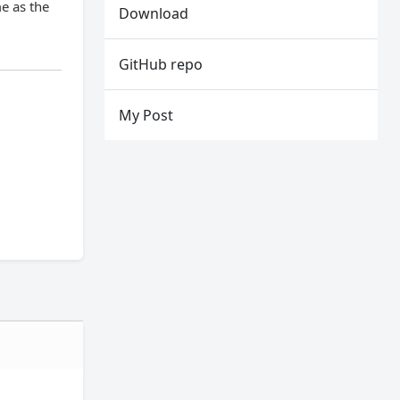
me as the
Download
GitHub repo
My Post