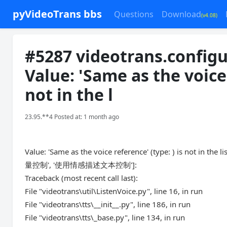
pyVideoTrans bbs
Questions
Download
(v4.08)
#5287 videotrans.config
Value: 'Same as the voice 
not in the l
23.95.**4 Posted at: 1 month ago
Value: 'Same as the voice reference' (type: ) is not in
量控制', '使用情感描述文本控制']:
Traceback (most recent call last):
File "videotrans\util\ListenVoice.py", line 16, in run
File "videotrans\tts\__init__.py", line 186, in run
File "videotrans\tts\_base.py", line 134, in run