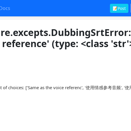
Docs
📝Post
ure.excepts.DubbingSrtError
reference' (type: <class 'str'>
 the list of choices: ['Same as the voice referenc', '使用情感参考音频'