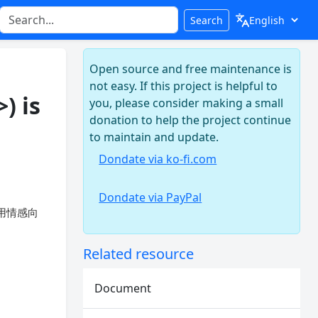
Search
Open source and free maintenance is
:
not easy. If this project is helpful to
) is
you, please consider making a small
donation to help the project continue
to maintain and update.
Dondate via ko-fi.com
Dondate via PayPal
, '使用情感向
Related resource
Document