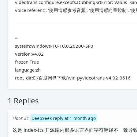
videotrans.configure.excepts.DubbingSrtError: Value: 'Same a
voice referenc', '使用情感参考音频', '使用情感向量控制',
=
system:Windows-10-10.0.26200-SP0
version:v4.02
frozen:True
language:zh
root_dir:E:/百度网盘下载/win-pyvideotrans-v4.02-0616
1 Replies
Floor #1
DeepSeek reply at 1 month ago
这是 index-tts 开源库内部多语言界面字符翻译不一致导致