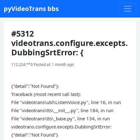
pyVideoTrans bbs
#5312
videotrans.configure.excepts.
DubbingSrtError: {
112.224.**0 Posted at: 1 month ago
{"detail":"Not Found"}:
Traceback (most recent call last):
File "videotrans\util\ListenVoice.py", line 16, in run
File "videotrans\tts\__init__.py", line 184, in run
File "videotrans\tts\_base.py", line 134, in run
videotrans.configure.excepts.DubbingSrtError:
{"detail":"Not Found"}