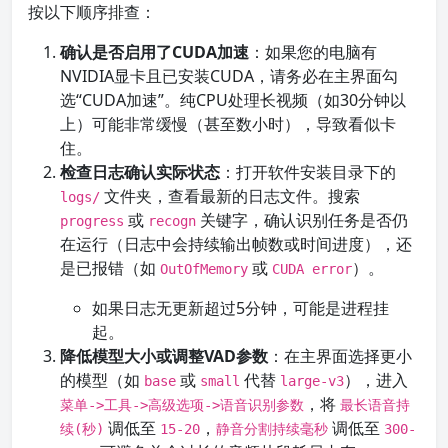
按以下顺序排查：
确认是否启用了CUDA加速
：如果您的电脑有
NVIDIA显卡且已安装CUDA，请务必在主界面勾
选“CUDA加速”。纯CPU处理长视频（如30分钟以
上）可能非常缓慢（甚至数小时），导致看似卡
住。
检查日志确认实际状态
：打开软件安装目录下的
文件夹，查看最新的日志文件。搜索
logs/
或
关键字，确认识别任务是否仍
progress
recogn
在运行（日志中会持续输出帧数或时间进度），还
是已报错（如
或
）。
OutOfMemory
CUDA error
如果日志无更新超过5分钟，可能是进程挂
起。
降低模型大小或调整VAD参数
：在主界面选择更小
的模型（如
或
代替
），进入
base
small
large-v3
，将
菜单->工具->高级选项->语音识别参数
最长语音持
调低至
，
调低至
续(秒)
15-20
静音分割持续毫秒
300-