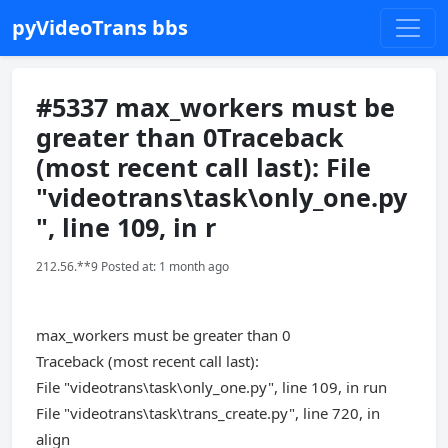
pyVideoTrans bbs
#5337 max_workers must be
greater than 0Traceback
(most recent call last): File
"videotrans\task\only_one.py
", line 109, in r
212.56.**9 Posted at: 1 month ago
max_workers must be greater than 0
Traceback (most recent call last):
File "videotrans\task\only_one.py", line 109, in run
File "videotrans\task\trans_create.py", line 720, in
align