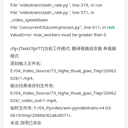
File "videotrans\task\_rate.py", line 379, in run
File "videotrans\task\_rate.py", line 571, in
_video_speeddown
File "concurrent\futures\process.py", line 611, in
init
ValueError: max_workers must be greater than 0
cfg=[TaskCfgVTT]当前工作模式: 翻译视频或音频 单视频
模式
原始输入文件名:
E:/04_Video_Source/73_Nghe_thuat_giao_Tiep/20062
026/1.mp4,
输出结果保存到文件夹:
E:/04_Video_Source/73_Nghe_thuat_giao_Tiep/20062
026/_video_out/1-mp4,
临时文件夹: F:/09_Pyvideo/win-pyvideotrans-v4.03-
0619/tmp/20868/82a8c8071c
未选 清理已存在