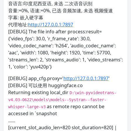
音语言:印度尼西亚语, 未选 二次语音识别
音量:+0%, 语速:+0%, 已选 音频加速, 未选 视频慢速
字幕: 嵌入硬字幕
代理地址:
http://127.0.0.1:7897
[DEBUG] The file info after process:result=
{'video_fps': 30.0, 'r_frame_rate': 30.0,
'video_codec_name': 'h264', 'audio_codec_name':
'aac', 'width': 1080, 'height': 1920, 'time': 57700,
'streams_len': 2, 'streams_audio': 1, 'video_streams':
1, 'color': 'yuv420p'}
[DEBUG] app_cfg.proxy='
http://127.0.0.1:7897
'
[DEBUG] 可以使用 huggingface.co
Returning existing local_dir
D:\win-pyvideotrans-
v4.03-0622\models\models--Systran--faster-
as remote repo cannot be
whisper-large-v3
accessed in `snapshot
......
[current_slot_audio_len=820 slot_duration=820] |