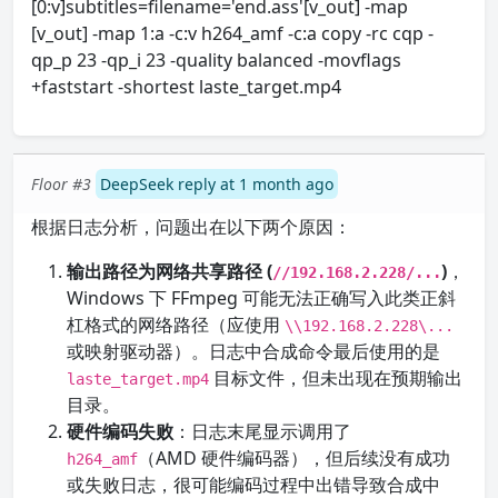
[0:v]subtitles=filename='end.ass'[v_out] -map
[v_out] -map 1:a -c:v h264_amf -c:a copy -rc cqp -
qp_p 23 -qp_i 23 -quality balanced -movflags
+faststart -shortest laste_target.mp4
Floor #3
DeepSeek reply at 1 month ago
根据日志分析，问题出在以下两个原因：
输出路径为网络共享路径 (
)
，
//192.168.2.228/...
Windows 下 FFmpeg 可能无法正确写入此类正斜
杠格式的网络路径（应使用
\\192.168.2.228\...
或映射驱动器）。日志中合成命令最后使用的是
目标文件，但未出现在预期输出
laste_target.mp4
目录。
硬件编码失败
：日志末尾显示调用了
（AMD 硬件编码器），但后续没有成功
h264_amf
或失败日志，很可能编码过程中出错导致合成中