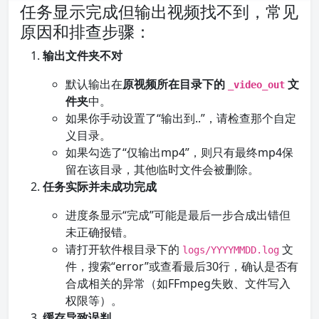
任务显示完成但输出视频找不到，常见
原因和排查步骤：
输出文件夹不对
默认输出在
原视频所在目录下的
文
_video_out
件夹
中。
如果你手动设置了“输出到..”，请检查那个自定
义目录。
如果勾选了“仅输出mp4”，则只有最终mp4保
留在该目录，其他临时文件会被删除。
任务实际并未成功完成
进度条显示“完成”可能是最后一步合成出错但
未正确报错。
请打开软件根目录下的
文
logs/YYYYMMDD.log
件，搜索“error”或查看最后30行，确认是否有
合成相关的异常（如FFmpeg失败、文件写入
权限等）。
缓存导致误判