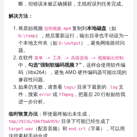
断，但错误未被正确捕获，主线程误判任务完成。
解决方法：
将原始视频
复制到
本地磁盘
（如
说明视频.mp4
），然后重新运行，输出目录也手动设为一
D:\temp
个本地文件夹（如
），避免网络路径问
D:\output
题。
在软件
菜单 -> 工具 -> 高级选项 -> 视频输出控制
中，
勾选“强制软编码视频？”
，这样会使用软件编
码（libx264），避免 AMD 硬件编码器可能出现的
兼容性问题。
如果仍失败，请查看
目录下最新的
文
logs/
.log
件，搜索
或
，把最后 20 行粘贴给我
error
ffmpeg
进一步分析。
临时恢复办法
：即使最终输出未生成，
目录下可能已经生成了
tmp/29216/586f8a6959/
（配音音频）和
（字幕），可以用
target.wav
end.srt
这些素材手动合成。