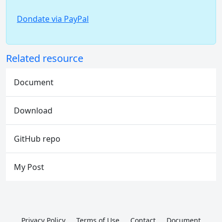
Dondate via PayPal
Related resource
Document
Download
GitHub repo
My Post
Privacy Policy
Terms of Use
Contact
Document