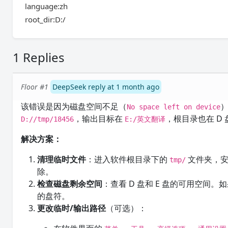
language:zh
root_dir:D:/
1 Replies
Floor #1
DeepSeek reply at 1 month ago
该错误是因为磁盘空间不足（
No space left on device
，输出目标在
，根目录也在 D
D://tmp/18456
E:/英文翻译
解决方案：
清理临时文件
：进入软件根目录下的
文件夹，安
tmp/
除。
检查磁盘剩余空间
：查看 D 盘和 E 盘的可用空
的盘符。
更改临时/输出路径
（可选）：