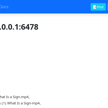
Docs
📝Post
0.0.1:6478
式
t Is a Sign.mp4,
 What Is a Sign-mp4,