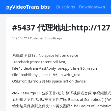
pyVideoTrans bbs
Questions
Download
(v4.08)
#5437 代理地址:http://127.
172.105.**1 Posted at: 1 month ago
系统错误 (28)：No space left on device
Traceback (most recent call last):
File "videotrans\task\only_one.py", line 96, in run
File "pathlib.py", line 1155, in write_text
OSError: [Errno 28] No space left on device
cfg=[TaskCfgVTT]当前工作模式: 翻译视频或音频 单视频模
原始输入文件名: E:/英文文件/The Basics of Semiotics (1) Wha
输出结果保存到文件夹: E:/英文翻译/The Basics of Semiotics (1)