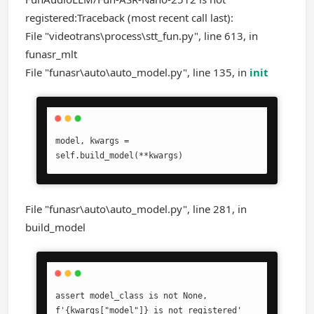
registered:Traceback (most recent call last):
File "videotrans\process\stt_fun.py", line 613, in
funasr_mlt
File "funasr\auto\auto_model.py", line 135, in
init
model, kwargs = 
self.build_model(**kwargs)
File "funasr\auto\auto_model.py", line 281, in
build_model
assert model_class is not None, 
f'{kwargs["model"]} is not registered'