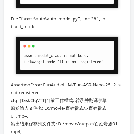
File "funasr\auto\auto_model.py", line 281, in
build_model
assert model_class is not None, 
f'{kwargs["model"]} is not registered'
AssertionError: FunAudioLLM/Fun-ASR-Nano-2512 is
not registered
cfg=[TaskCfgVTT]当前工作模式: 转录并翻译字幕
原始输入文件名: D:/movie/百姓贵族/I/百姓贵族
01.mp4,
输出结果保存到文件夹: D:/movie/output/百姓贵族01-
mp4,