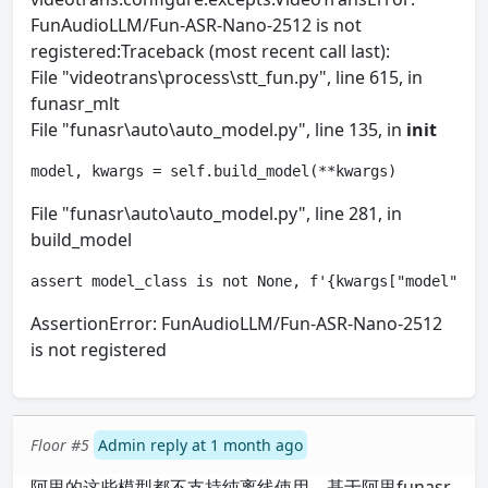
FunAudioLLM/Fun-ASR-Nano-2512 is not
registered:Traceback (most recent call last):
File "videotrans\process\stt_fun.py", line 615, in
funasr_mlt
File "funasr\auto\auto_model.py", line 135, in
init
model, kwargs = self.build_model(**kwargs)
File "funasr\auto\auto_model.py", line 281, in
build_model
assert model_class is not None, f'{kwargs["model"]} 
AssertionError: FunAudioLLM/Fun-ASR-Nano-2512
is not registered
Floor #5
Admin reply at 1 month ago
阿里的这些模型都不支持纯离线使用，基于阿里funasr