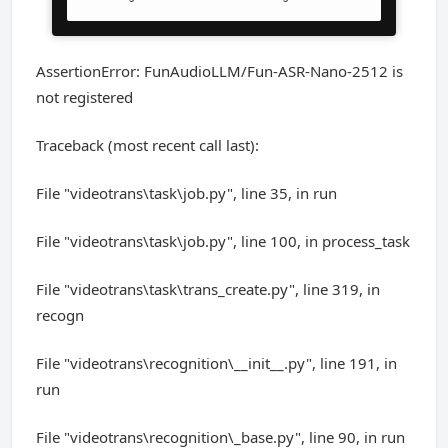
AssertionError: FunAudioLLM/Fun-ASR-Nano-2512 is
not registered
Traceback (most recent call last):
File "videotrans\task\job.py", line 35, in run
File "videotrans\task\job.py", line 100, in process_task
File "videotrans\task\trans_create.py", line 319, in
recogn
File "videotrans\recognition\__init__.py", line 191, in
run
File "videotrans\recognition\_base.py", line 90, in run