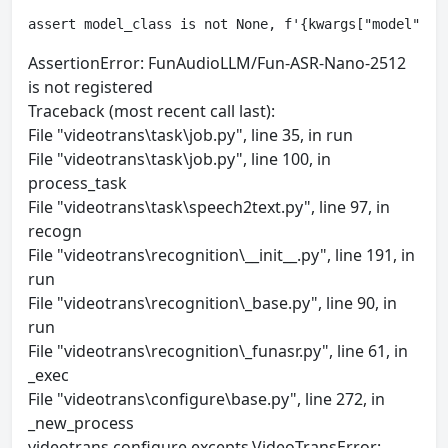
assert model_class is not None, f'{kwargs["model"]} 
AssertionError: FunAudioLLM/Fun-ASR-Nano-2512
is not registered
Traceback (most recent call last):
File "videotrans\task\job.py", line 35, in run
File "videotrans\task\job.py", line 100, in
process_task
File "videotrans\task\speech2text.py", line 97, in
recogn
File "videotrans\recognition\__init__.py", line 191, in
run
File "videotrans\recognition\_base.py", line 90, in
run
File "videotrans\recognition\_funasr.py", line 61, in
_exec
File "videotrans\configure\base.py", line 272, in
_new_process
videotrans.configure.excepts.VideoTransError: