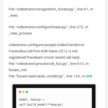
File "videotrans\recognition\_funasr.py", line 61, in
_exec
File "videotrans\configure\base.py", line 272, in
_new_process
videotrans.configure.excepts.VideoTransError:
FunAudioLLM/Fun-ASR-Nano-2512 is not
registered:Traceback (most recent call last):
File "videotrans\process\stt_fun.py", line 613, in
funasr_mlt
File "funasr\auto\auto_model.py", line 135, in
init
model, kwargs = 
self.build_model(**kwargs)