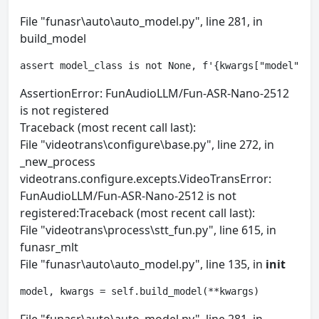
File "funasr\auto\auto_model.py", line 281, in
build_model
assert model_class is not None, f'{kwargs["model"]} 
AssertionError: FunAudioLLM/Fun-ASR-Nano-2512
is not registered
Traceback (most recent call last):
File "videotrans\configure\base.py", line 272, in
_new_process
videotrans.configure.excepts.VideoTransError:
FunAudioLLM/Fun-ASR-Nano-2512 is not
registered:Traceback (most recent call last):
File "videotrans\process\stt_fun.py", line 615, in
funasr_mlt
File "funasr\auto\auto_model.py", line 135, in
init
model, kwargs = self.build_model(**kwargs)