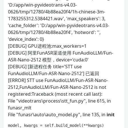
'D:/app/win-pyvideotrans-v4.03-
0626/tmp/12780/4b88ea20f4/1h-chinese-3m-
1783255312.5384421.wav', 'max_speakers': 3,
'cache_folder': 'D:/app/win-pyvideotrans-v4.03-
0626/tmp/12780/4b88ea20f4', 'hotword': '',
'device_index': 0}
[DEBUG] GPU进程池:max_workers=1
[DEBUG] 阿里FunASR渠道使用 FunAudioLLM/Fun-
ASR-Nano-2512 模型，device='cuda:0'
[DEBUG] [新进程任务 title='STT use
FunAudioLLM/Fun-ASR-Nano-2512'] 已返回
[ERROR] STT use FunAudioLLM/Fun-ASR-Nano-
2512,FunAudioLLM/Fun-ASR-Nano-2512 is not
registered:Traceback (most recent call last):
File "videotrans\process\stt_fun.py", line 615, in
funasr_mlt
File "funasr\auto\auto_model.py", line 135, in
init
model, kwargs = self.build_model(**kwargs)