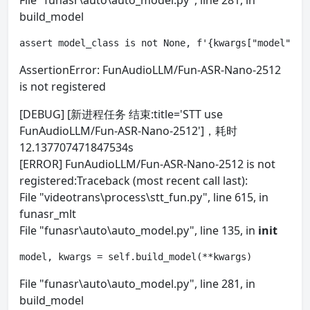
File "funasr\auto\auto_model.py", line 281, in
build_model
assert model_class is not None, f'{kwargs["model"]} 
AssertionError: FunAudioLLM/Fun-ASR-Nano-2512
is not registered
[DEBUG] [新进程任务 结束:title='STT use
FunAudioLLM/Fun-ASR-Nano-2512']，耗时
12.137707471847534s
[ERROR] FunAudioLLM/Fun-ASR-Nano-2512 is not
registered:Traceback (most recent call last):
File "videotrans\process\stt_fun.py", line 615, in
funasr_mlt
File "funasr\auto\auto_model.py", line 135, in
init
model, kwargs = self.build_model(**kwargs)
File "funasr\auto\auto_model.py", line 281, in
build_model