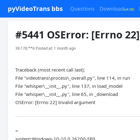
pyVideoTrans bbs
Questions
Download
(v4.08)
#5441 OSError: [Errno 22
39.178.**6 Posted at: 1 month ago
Traceback (most recent call last):
File "videotrans\process\_overall.py", line 114, in run
File "whisper\__init__.py", line 137, in load_model
File "whisper\__init__.py", line 65, in _download
OSError: [Errno 22] Invalid argument
=
system:Windows-10-10.0.26200-SP0