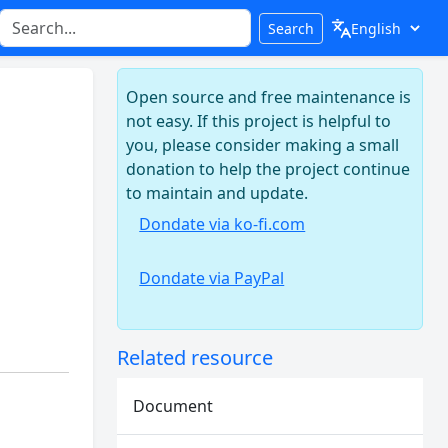
Search
Open source and free maintenance is
not easy. If this project is helpful to
you, please consider making a small
donation to help the project continue
to maintain and update.
Dondate via ko-fi.com
Dondate via PayPal
Related resource
Document