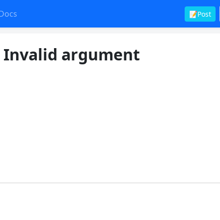
Docs
📝Post
] Invalid argument