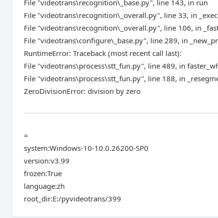
File "videotrans\recognition\_base.py", line 143, in run
File "videotrans\recognition\_overall.py", line 33, in _exec
File "videotrans\recognition\_overall.py", line 106, in _fas
File "videotrans\configure\_base.py", line 289, in _new_p
RuntimeError: Traceback (most recent call last):
File "videotrans\process\stt_fun.py", line 489, in faster_w
File "videotrans\process\stt_fun.py", line 188, in _resegm
ZeroDivisionError: division by zero
=
system:Windows-10-10.0.26200-SP0
version:v3.99
frozen:True
language:zh
root_dir:E:/pyvideotrans/399