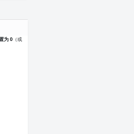
置为 0
（或
。