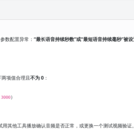
别参数配置异常：
“最长语音持续秒数”或“最短语音持续毫秒”被设
下两项值合理且
不为 0
：
荐
）
3000
。
试用其他工具播放确认音频是否正常，或更换一个测试视频验证