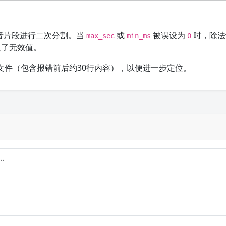
音片段进行二次分割。当
或
被误设为
时，除法
max_sec
min_ms
0
入了无效值。
文件（包含报错前后约30行内容），以便进一步定位。