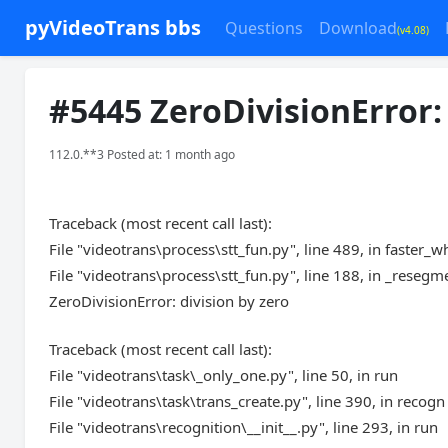
pyVideoTrans bbs
Questions
Download
(v4.08)
#5445 ZeroDivisionError: 
112.0.**3 Posted at: 1 month ago
Traceback (most recent call last):
File "videotrans\process\stt_fun.py", line 489, in faster_w
File "videotrans\process\stt_fun.py", line 188, in _resegm
ZeroDivisionError: division by zero
Traceback (most recent call last):
File "videotrans\task\_only_one.py", line 50, in run
File "videotrans\task\trans_create.py", line 390, in recogn
File "videotrans\recognition\__init__.py", line 293, in run