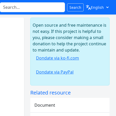
Search
Open source and free maintenance is
not easy. If this project is helpful to
you, please consider making a small
donation to help the project continue
to maintain and update.
Dondate via ko-fi.com
Dondate via PayPal
Related resource
Document