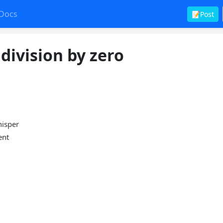
Docs
📝Post
division by zero
hisper
ent