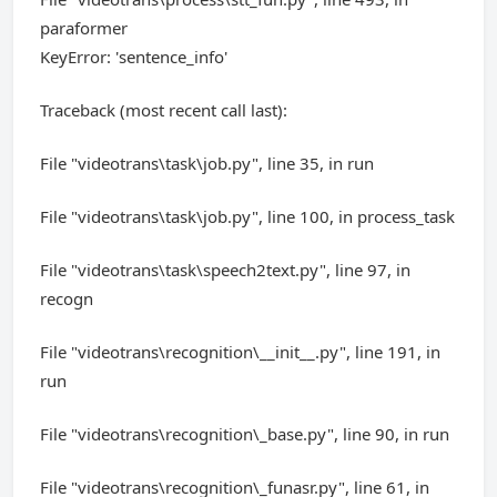
paraformer
KeyError: 'sentence_info'
Traceback (most recent call last):
File "videotrans\task\job.py", line 35, in run
File "videotrans\task\job.py", line 100, in process_task
File "videotrans\task\speech2text.py", line 97, in
recogn
File "videotrans\recognition\__init__.py", line 191, in
run
File "videotrans\recognition\_base.py", line 90, in run
File "videotrans\recognition\_funasr.py", line 61, in