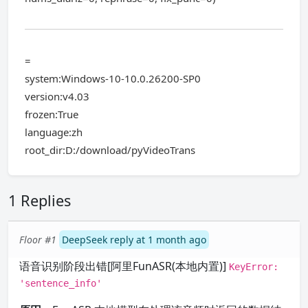
=
system:Windows-10-10.0.26200-SP0
version:v4.03
frozen:True
language:zh
root_dir:D:/download/pyVideoTrans
1 Replies
Floor #1
DeepSeek reply at 1 month ago
语音识别阶段出错[阿里FunASR(本地内置)]
KeyError:
'sentence_info'