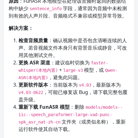
原因
：FunASR 本地模型在处理该音频时返回的数据结
构中缺少
字段，通常因为音频中未检测
sentence_info
到有效的人声片段、音频格式不兼容或模型异常导致。
解决方案：
检查音频质量
：确认视频中是否包含清晰连续的人
声。若音视频文件本身只有背景音乐或静音，可改
用其他测试文件。
更换 ASR 渠道
：建议临时切换为
faster-
+
模型，或
whisper(本地内置)
large-v3
Qwen-
，避免此问题。
ASR(本地内置)
更新软件版本
：当前版本为
，最新版本为
v4.03
，可能已修复该 Bug，请下载完整包覆
v4.03-0622
盖升级。
重新下载 FunASR 模型
：删除
models/models--
iic--speech_paraformer-large-vad-punc-
文件夹（或类似名称），重新
spk_asr_nat-zh-cn
运行软件使其自动下载。