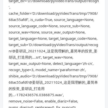
target_dir='D:/download/pyVideoTrans/output/recogn
',
cache_folder='D:/download/pyVideoTrans/tmp/7908/
68ac55afdf', is_cuda=True, source_language=None,
source_language_code=None, source_sub=None,
source_wav=None, source_wav_output=None,
target_language=None, target_language_code=None,
target_sub='D:/download/pyVideoTrans/output/recog
n/@姜胡说_20211024_这是我理解的_蕞简单的投资_姜
胡说_打造用的....srt', target_wav=None,
target_wav_output=None, detect_language='zh-cn',
recogn_type=3, model_name='paraformer-zh',
shibie_audio='D:/download/pyVideoTrans/tmp/7908/
68ac55afdf/@姜胡说_20211024_这是我理解的_蕞简单
的投资_姜胡说_打造用
的...-1782436576.0386875.wav',
remove_noise=False, enable_diariz=False,
nums_diariz=0, rephrase=0, fix_punc=0)