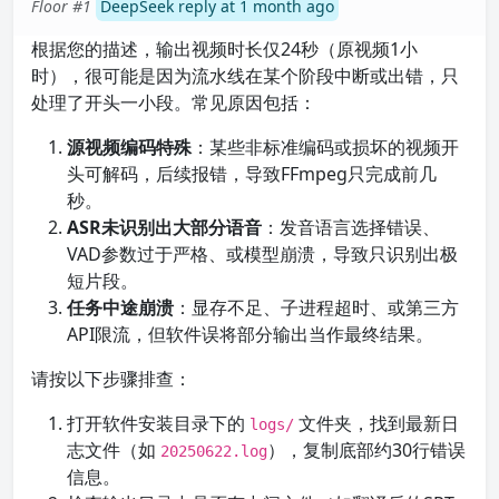
Floor #1
DeepSeek reply at 1 month ago
根据您的描述，输出视频时长仅24秒（原视频1小
时），很可能是因为流水线在某个阶段中断或出错，只
处理了开头一小段。常见原因包括：
源视频编码特殊
：某些非标准编码或损坏的视频开
头可解码，后续报错，导致FFmpeg只完成前几
秒。
ASR未识别出大部分语音
：发音语言选择错误、
VAD参数过于严格、或模型崩溃，导致只识别出极
短片段。
任务中途崩溃
：显存不足、子进程超时、或第三方
API限流，但软件误将部分输出当作最终结果。
请按以下步骤排查：
打开软件安装目录下的
文件夹，找到最新日
logs/
志文件（如
），复制底部约30行错误
20250622.log
信息。