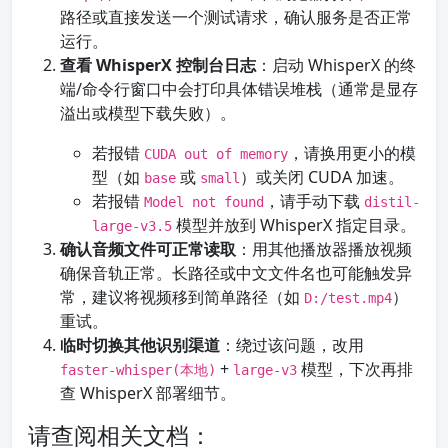
路径或直接发送一个测试请求，确认服务是否正常
运行。
查看 WhisperX 控制台日志
：启动 WhisperX 的终
端/命令行窗口中会打印具体错误堆栈（通常是显存
溢出或模型下载失败）。
若报错
，请换用更小的模
CUDA out of memory
型（如
或
）或关闭 CUDA 加速。
base
small
若报错
，请手动下载
Model not found
distil-
模型并放到 WhisperX 指定目录。
large-v3.5
确认音频文件可正常读取
：用其他播放器播放视频
确保音轨正常。长路径或中文文件名也可能触发异
常，建议将视频移到简单路径（如
）
D:/test.mp4
重试。
临时切换其他识别渠道
：绕过该问题，改用
+
模型，下次再排
faster-whisper(本地)
large-v3
查 WhisperX 部署细节。
请查阅相关文档：