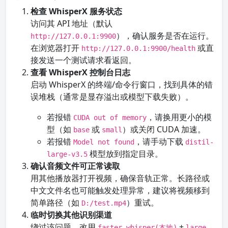
检查 WhisperX 服务状态
访问其 API 地址（默认
），确认服务是否在运行。
http://127.0.0.1:9900
在浏览器打开
或直
http://127.0.0.1:9900/health
接发送一个测试请求看返回。
查看 WhisperX 控制台日志
启动 WhisperX 的终端/命令行窗口，找到具体的错
误堆栈（通常是显存溢出或模型下载失败）。
若报错
，请换用更小的模
CUDA out of memory
型（如
或
）或关闭 CUDA 加速。
base
small
若报错
，请手动下载
Model not found
distil-
模型放到指定目录。
large-v3.5
确认音频文件可正常读取
用其他播放器打开视频，确保音轨正常。长路径或
中文文件名也可能触发处理异常，建议将视频移到
简单路径（如
）重试。
D:/test.mp4
临时切换其他识别渠道
绕过该问题，改用
+
faster-whisper(本地)
large-