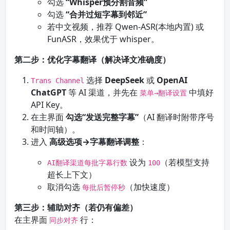
勾选
“Whisper预分割音频”
勾选
“合并过短字幕到邻近”
若中文视频，推荐 Qwen-ASR(本地内置) 或
FunASR，效果优于 whisper。
第二步：优化字幕翻译（解决译文准确度）
选择
DeepSeek
或
OpenAI
Trans Channel
ChatGPT
等 AI 渠道，并先在
中填好
菜单→翻译设置
API Key。
在主界面
勾选“发送完整字幕”
（AI 翻译时附带序号
和时间轴）。
进入
高级选项→字幕翻译调整
：
设为
（若模型支持
AI翻译渠道每批字幕行数
100
超长上下文）
取消勾选
（加快速度）
每批后暂停秒
第三步：辅助对齐（若仍有偏差）
在主界面
行：
同步对齐