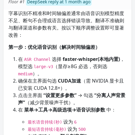
Floor #1
DeepSeek reply at 1 month ago
字幕识别不精准和时间轴偏差通常由语音识别模型精度
不足、断句不合理或语言选择错误导致。翻译不准确则
与翻译渠道和参数有关。按以下顺序调整设置即可显著
改善：
第一步：优化语音识别（解决时间轴偏差）
在
选择
faster-whisper(本地内置)
，
ASR Channel
模型选
（显存≥8G 必选，否则选
large-v3
）。
medium
确保在主界面勾选
CUDA加速
（需 NVIDIA 显卡且
已安装 CUDA 12.8+）。
点击主界面
“设置更多参数”
→ 勾选
“分离人声背景
声”
（减少背景噪声干扰）。
在
菜单→工具→高级选项→语音识别参数
中：
设为
最长语音持续(秒)
6
设为
最短语音持续(毫秒)
500