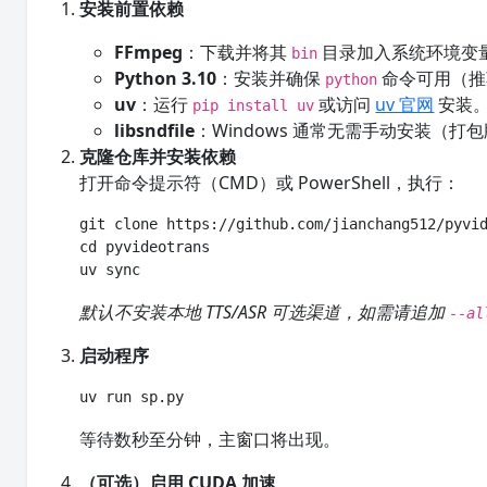
安装前置依赖
FFmpeg
：下载并将其
目录加入系统环境变
bin
Python 3.10
：安装并确保
命令可用（推荐
python
uv
：运行
或访问
uv 官网
安装
pip install uv
libsndfile
：Windows 通常无需手动安装（打
克隆仓库并安装依赖
打开命令提示符（CMD）或 PowerShell，执行：
git clone https://github.com/jianchang512/pyvid
cd pyvideotrans

uv sync
默认不安装本地 TTS/ASR 可选渠道，如需请追加
--al
启动程序
uv run sp.py
等待数秒至分钟，主窗口将出现。
（可选）启用 CUDA 加速