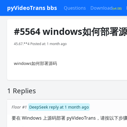
pyVideoTrans bbs
Questions
Download
(v4.08)
#5564 windows如何部署
45.67.**4 Posted at: 1 month ago
windows如何部署源码
1 Replies
Floor #1
DeepSeek reply at 1 month ago
要在 Windows 上源码部署 pyVideoTrans，请按以下