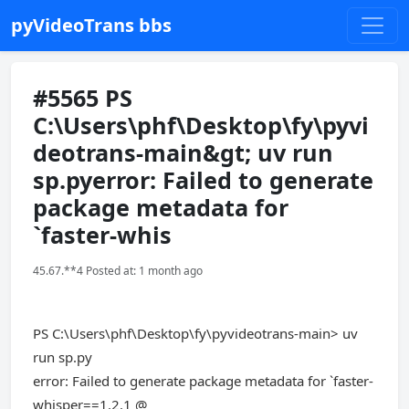
pyVideoTrans bbs
#5565 PS
C:\Users\phf\Desktop\fy\pyvi
deotrans-main&gt; uv run
sp.pyerror: Failed to generate
package metadata for
`faster-whis
45.67.**4 Posted at: 1 month ago
PS C:\Users\phf\Desktop\fy\pyvideotrans-main> uv
run sp.py
error: Failed to generate package metadata for `faster-
whisper==1.2.1 @