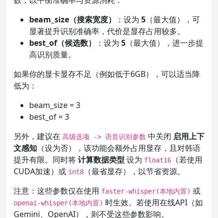
数，以平衡准确率与资源消耗：
beam_size（搜索宽度）
：设为
5
（最大值），可
显著提升识别准确率，代价是显存占用较多。
best_of（候选数）
：设为
5
（最大值），进一步提
高识别质量。
如果你的显卡显存不足（例如低于6GB），可以适当降
低为：
beam_size = 3
best_of = 3
另外，建议在
中关闭
启用上下
高级选项 -> 语音识别参数
文感知
（设为否），该功能会额外占用显存，且对韩语
提升有限。同时将
计算数据类型
设为
（若使用
float16
CUDA加速）或
（最省显存），以节省资源。
int8
注意：这些参数仅在使用
或
faster-whisper(本地内置)
时生效。若使用在线API（如
openai-whisper(本地内置)
Gemini、OpenAI），则不受这些参数影响。