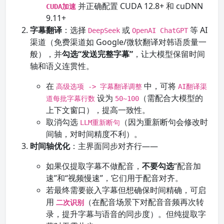
并正确配置 CUDA 12.8+ 和 cuDNN
CUDA加速
9.11+
字幕翻译
：选择
或
等 AI
DeepSeek
OpenAI ChatGPT
渠道（免费渠道如 Google/微软翻译对韩语质量一
般），并
勾选“发送完整字幕”
，让大模型保留时间
轴和语义连贯性。
在
中，可将
高级选项 -> 字幕翻译调整
AI翻译渠
设为
（需配合大模型的
道每批字幕行数
50~100
上下文窗口），提高一致性。
取消勾选
（因为重新断句会修改时
LLM重新断句
间轴，对时间精度不利）。
时间轴优化
：主界面同步对齐行——
如果仅提取字幕不做配音，
不要勾选
“配音加
速”和“视频慢速”，它们用于配音对齐。
若最终需要嵌入字幕但想确保时间精确，可启
用
（在配音场景下对配音音频再次转
二次识别
录，提升字幕与语音的同步度）。但纯提取字