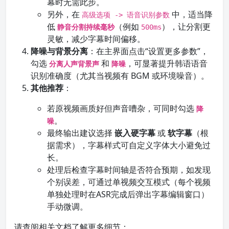
幕时无需此步。
另外，在
中，适当降
高级选项 -> 语音识别参数
低
（例如
），让分割更
静音分割持续毫秒
500ms
灵敏，减少字幕时间偏移。
降噪与背景分离
：在主界面点击“设置更多参数”，
勾选
和
，可显著提升韩语语音
分离人声背景声
降噪
识别准确度（尤其当视频有 BGM 或环境噪音）。
其他推荐
：
若原视频画质好但声音嘈杂，可同时勾选
降
。
噪
最终输出建议选择
嵌入硬字幕
或
软字幕
（根
据需求），字幕样式可自定义字体大小避免过
长。
处理后检查字幕时间轴是否符合预期，如发现
个别误差，可通过单视频交互模式（每个视频
单独处理时在ASR完成后弹出字幕编辑窗口）
手动微调。
请查阅相关文档了解更多细节：