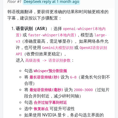
Floor #1
DeepSeek reply at 1 month ago
韩语视频翻译，要获得更准确的结果和时间轴更精准的
字幕，建议按以下步骤配置：
语音识别（ASR）
：选择
openai-whisper(本地内
或
，模型选
置)
faster-whisper(本地内置)
large-
（准确度最高，需足够显存）。如果网络条件允
v3
许，也可使用
或
Gemini大模型识别
OpenAI语音识别
（收费但效果更稳定）。
API
进入
：
高级选项 -> 语音识别参数
勾选
Whisper预分割音频
将
设为
（避免长句分割不
最长语音持续(秒)
6~8
合理）
将
设为
（过短片
最短语音持续(毫秒)
2000~3000
段合并到邻近，减少碎时间轴）
勾选
合并过短字幕到邻近
选中
可提升可读性
恢复标点
如果使用 NVIDIA 显卡，务必勾选主界面的