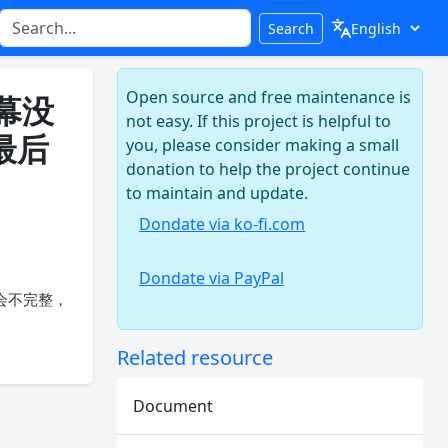
Search
Open source and free maintenance is
幕没
not easy. If this project is helpful to
最后
you, please consider making a small
donation to help the project continue
to maintain and update.
Dondate via ko-fi.com
Dondate via PayPal
会不完整，
Related resource
Document