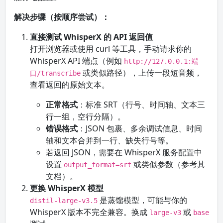
解决步骤（按顺序尝试）：
直接测试 WhisperX 的 API 返回值
打开浏览器或使用 curl 等工具，手动请求你的
WhisperX API 端点（例如
http://127.0.0.1:端
或类似路径），上传一段短音频，
口/transcribe
查看返回的原始文本。
正常格式
：标准 SRT（行号、时间轴、文本三
行一组，空行分隔）。
错误格式
：JSON 包裹、多余调试信息、时间
轴和文本合并到一行、缺失行号等。
若返回 JSON，需要在 WhisperX 服务配置中
设置
或类似参数（参考其
output_format=srt
文档）。
更换 WhisperX 模型
是蒸馏模型，可能与你的
distil-large-v3.5
WhisperX 版本不完全兼容。换成
或
large-v3
base