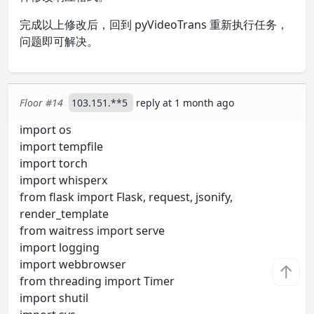
完成以上修改后，回到 pyVideoTrans 重新执行任务，
问题即可解决。
Floor #14
103.151.**5
reply at 1 month ago
import os
import tempfile
import torch
import whisperx
from flask import Flask, request, jsonify,
render_template
from waitress import serve
import logging
import webbrowser
↑
from threading import Timer
import shutil