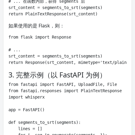
# ... 在函数内部，获得 segments 后

srt_content = segments_to_srt(segments)

return PlainTextResponse(srt_content)
如果使用的是 Flask，则：
from flask import Response

# ... 

srt_content = segments_to_srt(segments)

return Response(srt_content, mimetype='text/plain')
3. 完整示例（以 FastAPI 为例）
from fastapi import FastAPI, UploadFile, File

from fastapi.responses import PlainTextResponse

import whisperx

app = FastAPI()

def segments_to_srt(segments):

    lines = []
