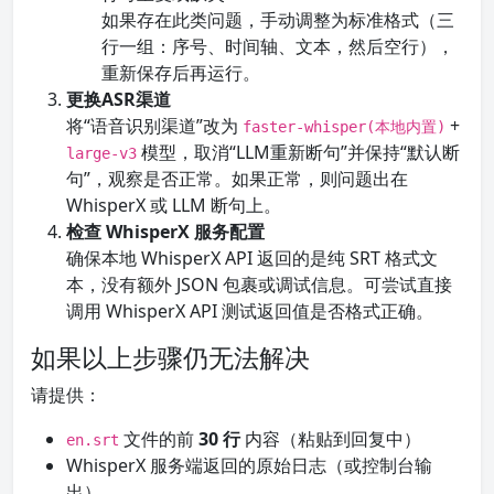
如果存在此类问题，手动调整为标准格式（三
行一组：序号、时间轴、文本，然后空行），
重新保存后再运行。
更换ASR渠道
将“语音识别渠道”改为
+
faster-whisper(本地内置)
模型，取消“LLM重新断句”并保持“默认断
large-v3
句”，观察是否正常。如果正常，则问题出在
WhisperX 或 LLM 断句上。
检查 WhisperX 服务配置
确保本地 WhisperX API 返回的是纯 SRT 格式文
本，没有额外 JSON 包裹或调试信息。可尝试直接
调用 WhisperX API 测试返回值是否格式正确。
如果以上步骤仍无法解决
请提供：
文件的前
30 行
内容（粘贴到回复中）
en.srt
WhisperX 服务端返回的原始日志（或控制台输
出）