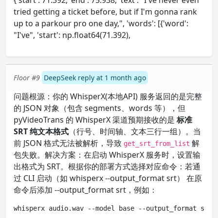
{'start': 71.392, 'end': 75.938, 'text': "I've never even
tried getting a ticket before, but if I'm gonna rank
up to a parkour pro one day,", 'words': [{'word':
"I've", 'start': np.float64(71.392),
Floor #9
DeepSeek reply at 1 month ago
问题根源：你的 WhisperX(本地API) 服务返回的是完整
的 JSON 对象（包含 segments、words 等），但
pyVideoTrans 的 WhisperX 渠道预期接收的是
标准
SRT 纯文本格式
（行号、时间轴、文本三行一组）。当
前 JSON 格式无法被解析，导致
解
get_srt_from_list
包失败。解决方案：在启动 WhisperX 服务时，设置输
出格式为 SRT。根据你的部署方式选择对应命令：若通
过 CLI 启动（如 whisperx --output_format srt） 在原
命令后添加 --output_format srt，例如：
whisperx audio.wav --model base --output_format srt