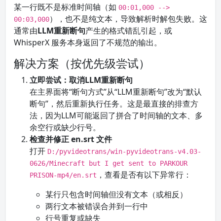
某一行既不是标准时间轴（如
00:01,000 -->
），也不是纯文本，导致解析时解包失败。这
00:03,000
通常由
LLM重新断句
产生的格式错乱引起，或
WhisperX 服务本身返回了不规范的输出。
解决方案（按优先级尝试）
立即尝试：取消LLM重新断句
在主界面将“断句方式”从“LLM重新断句”改为“默认
断句”，然后重新执行任务。这是最直接的排查方
法，因为LLM可能返回了拼合了时间轴的文本、多
余空行或缺少行号。
检查并修正 en.srt 文件
打开
D:/pyvideotrans/win-pyvideotrans-v4.03-
0626/Minecraft but I get sent to PARKOUR
，查看是否有以下异常行：
PRISON-mp4/en.srt
某行只包含时间轴但没有文本（或相反）
两行文本被错误合并到一行中
行号重复或缺失