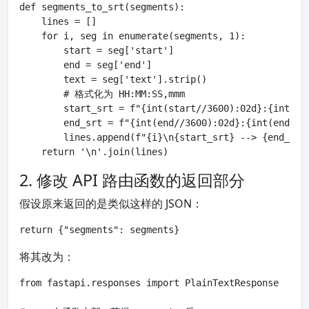
def segments_to_srt(segments):

    lines = []

    for i, seg in enumerate(segments, 1):

        start = seg['start']

        end = seg['end']

        text = seg['text'].strip()

        # 格式化为 HH:MM:SS,mmm

        start_srt = f"{int(start//3600):02d}:{int(st
        end_srt = f"{int(end//3600):02d}:{int(end%360
        lines.append(f"{i}\n{start_srt} --> {end_srt}
    return '\n'.join(lines)
2. 修改 API 路由函数的返回部分
假设原来返回的是类似这样的 JSON：
return {"segments": segments}
将其改为：
from fastapi.responses import PlainTextResponse  