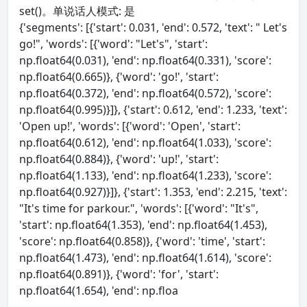
set()。单说话人模式: 是
{'segments': [{'start': 0.031, 'end': 0.572, 'text': " Let's
go!", 'words': [{'word': "Let's", 'start':
np.float64(0.031), 'end': np.float64(0.331), 'score':
np.float64(0.665)}, {'word': 'go!', 'start':
np.float64(0.372), 'end': np.float64(0.572), 'score':
np.float64(0.995)}]}, {'start': 0.612, 'end': 1.233, 'text':
'Open up!', 'words': [{'word': 'Open', 'start':
np.float64(0.612), 'end': np.float64(1.033), 'score':
np.float64(0.884)}, {'word': 'up!', 'start':
np.float64(1.133), 'end': np.float64(1.233), 'score':
np.float64(0.927)}]}, {'start': 1.353, 'end': 2.215, 'text':
"It's time for parkour.", 'words': [{'word': "It's",
'start': np.float64(1.353), 'end': np.float64(1.453),
'score': np.float64(0.858)}, {'word': 'time', 'start':
np.float64(1.473), 'end': np.float64(1.614), 'score':
np.float64(0.891)}, {'word': 'for', 'start':
np.float64(1.654), 'end': np.floa