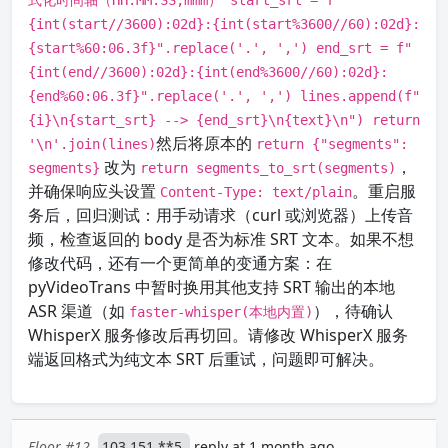
式化时间轴（HH:MM:SS,mmm） start_srt = f"
{int(start//3600):02d}:{int(start%3600//60):02d}:
{start%60:06.3f}".replace('.', ',') end_srt = f"
{int(end//3600):02d}:{int(end%3600//60):02d}:
{end%60:06.3f}".replace('.', ',') lines.append(f"
{i}\n{start_srt} --> {end_srt}\n{text}\n") return
然后将原本的
'\n'.join(lines)
return {"segments":
改为
，
segments}
return segments_to_srt(segments)
并确保响应头设置
。重启服
Content-Type: text/plain
务后，回归测试：用手动请求（curl 或浏览器）上传音
频，检查返回的 body 是否为标准 SRT 文本。如果不想
修改代码，还有一个更简单的变通方案：在
pyVideoTrans 中暂时换用其他支持 SRT 输出的本地
ASR 渠道（如
），待确认
faster-whisper(本地内置)
WhisperX 服务修改后再切回。请修改 WhisperX 服务
端返回格式为纯文本 SRT 后重试，问题即可解决。
Floor #12
103.151.**5
reply at 1 month ago