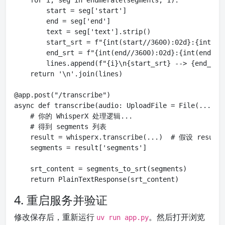
    for i, seg in enumerate(segments, 1):

        start = seg['start']

        end = seg['end']

        text = seg['text'].strip()

        start_srt = f"{int(start//3600):02d}:{int(st
        end_srt = f"{int(end//3600):02d}:{int(end%360
        lines.append(f"{i}\n{start_srt} --> {end_srt}
    return '\n'.join(lines)

@app.post("/transcribe")

async def transcribe(audio: UploadFile = File(...)):

    # 你的 WhisperX 处理逻辑...

    # 得到 segments 列表

    result = whisperx.transcribe(...)  # 假设 result
    segments = result['segments']

    srt_content = segments_to_srt(segments)

    return PlainTextResponse(srt_content)
4. 重启服务并验证
修改保存后，重新运行
。然后打开浏览
uv run app.py