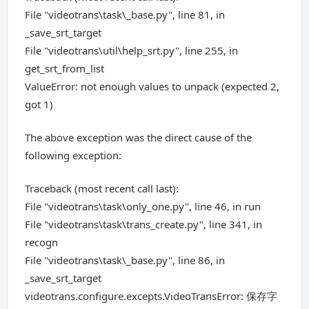
File "videotrans\task\_base.py", line 81, in
_save_srt_target
File "videotrans\util\help_srt.py", line 255, in
get_srt_from_list
ValueError: not enough values to unpack (expected 2,
got 1)
The above exception was the direct cause of the
following exception:
Traceback (most recent call last):
File "videotrans\task\only_one.py", line 46, in run
File "videotrans\task\trans_create.py", line 341, in
recogn
File "videotrans\task\_base.py", line 86, in
_save_srt_target
videotrans.configure.excepts.VideoTransError: 保存字