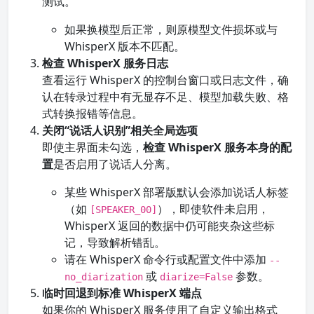
测试。
如果换模型后正常，则原模型文件损坏或与
WhisperX 版本不匹配。
检查 WhisperX 服务日志
查看运行 WhisperX 的控制台窗口或日志文件，确
认在转录过程中有无显存不足、模型加载失败、格
式转换报错等信息。
关闭“说话人识别”相关全局选项
即使主界面未勾选，
检查 WhisperX 服务本身的配
置
是否启用了说话人分离。
某些 WhisperX 部署版默认会添加说话人标签
（如
），即使软件未启用，
[SPEAKER_00]
WhisperX 返回的数据中仍可能夹杂这些标
记，导致解析错乱。
请在 WhisperX 命令行或配置文件中添加
--
或
参数。
no_diarization
diarize=False
临时回退到标准 WhisperX 端点
如果你的 WhisperX 服务使用了自定义输出格式