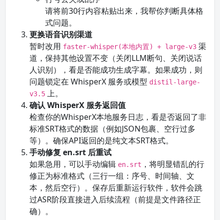
请将前30行内容粘贴出来，我帮你判断具体格
式问题。
更换语音识别渠道
暂时改用
渠
faster-whisper(本地内置) + large-v3
道，保持其他设置不变（关闭LLM断句、关闭说话
人识别），看是否能成功生成字幕。如果成功，则
问题锁定在 WhisperX 服务或模型
distil-large-
上。
v3.5
确认 WhisperX 服务返回值
检查你的WhisperX本地服务日志，看是否返回了非
标准SRT格式的数据（例如JSON包裹、空行过多
等）。确保API返回的是纯文本SRT格式。
手动修复 en.srt 后重试
如果急用，可以手动编辑
，将明显错乱的行
en.srt
修正为标准格式（三行一组：序号、时间轴、文
本，然后空行）。保存后重新运行软件，软件会跳
过ASR阶段直接进入后续流程（前提是文件路径正
确）。