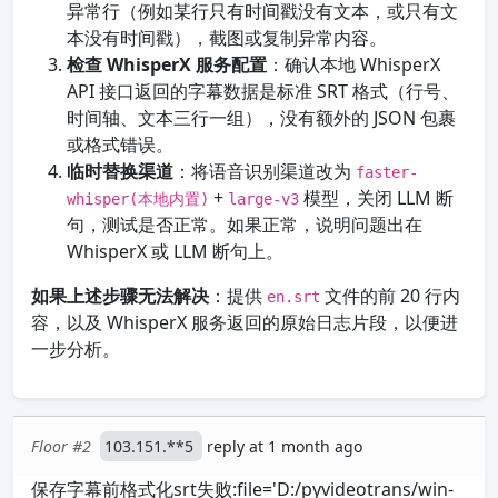
异常行（例如某行只有时间戳没有文本，或只有文
本没有时间戳），截图或复制异常内容。
检查 WhisperX 服务配置
：确认本地 WhisperX
API 接口返回的字幕数据是标准 SRT 格式（行号、
时间轴、文本三行一组），没有额外的 JSON 包裹
或格式错误。
临时替换渠道
：将语音识别渠道改为
faster-
+
模型，关闭 LLM 断
whisper(本地内置)
large-v3
句，测试是否正常。如果正常，说明问题出在
WhisperX 或 LLM 断句上。
如果上述步骤无法解决
：提供
文件的前 20 行内
en.srt
容，以及 WhisperX 服务返回的原始日志片段，以便进
一步分析。
Floor #2
103.151.**5
reply at 1 month ago
保存字幕前格式化srt失败:file='D:/pyvideotrans/win-