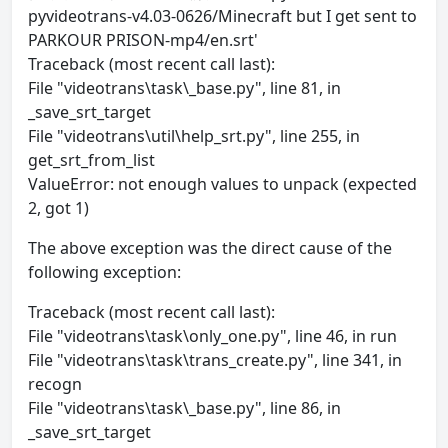
pyvideotrans-v4.03-0626/Minecraft but I get sent to
PARKOUR PRISON-mp4/en.srt'
Traceback (most recent call last):
File "videotrans\task\_base.py", line 81, in
_save_srt_target
File "videotrans\util\help_srt.py", line 255, in
get_srt_from_list
ValueError: not enough values to unpack (expected
2, got 1)
The above exception was the direct cause of the
following exception:
Traceback (most recent call last):
File "videotrans\task\only_one.py", line 46, in run
File "videotrans\task\trans_create.py", line 341, in
recogn
File "videotrans\task\_base.py", line 86, in
_save_srt_target