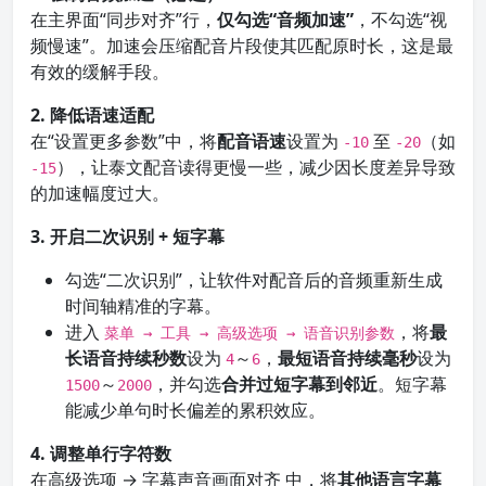
在主界面“同步对齐”行，
仅勾选“音频加速”
，不勾选“视
频慢速”。加速会压缩配音片段使其匹配原时长，这是最
有效的缓解手段。
2. 降低语速适配
在“设置更多参数”中，将
配音语速
设置为
至
（如
-10
-20
），让泰文配音读得更慢一些，减少因长度差异导致
-15
的加速幅度过大。
3. 开启二次识别 + 短字幕
勾选“二次识别”，让软件对配音后的音频重新生成
时间轴精准的字幕。
进入
，将
最
菜单 → 工具 → 高级选项 → 语音识别参数
长语音持续秒数
设为
～
，
最短语音持续毫秒
设为
4
6
～
，并勾选
合并过短字幕到邻近
。短字幕
1500
2000
能减少单句时长偏差的累积效应。
4. 调整单行字符数
在高级选项 → 字幕声音画面对齐 中，将
其他语言字幕