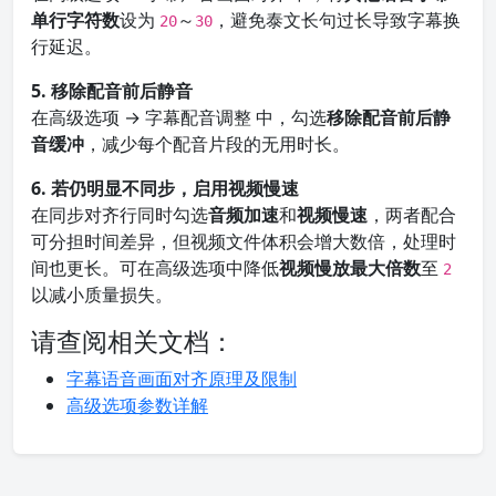
单行字符数
设为
～
，避免泰文长句过长导致字幕换
20
30
行延迟。
5. 移除配音前后静音
在高级选项 → 字幕配音调整 中，勾选
移除配音前后静
音缓冲
，减少每个配音片段的无用时长。
6. 若仍明显不同步，启用视频慢速
在同步对齐行同时勾选
音频加速
和
视频慢速
，两者配合
可分担时间差异，但视频文件体积会增大数倍，处理时
间也更长。可在高级选项中降低
视频慢放最大倍数
至
2
以减小质量损失。
请查阅相关文档：
字幕语音画面对齐原理及限制
高级选项参数详解