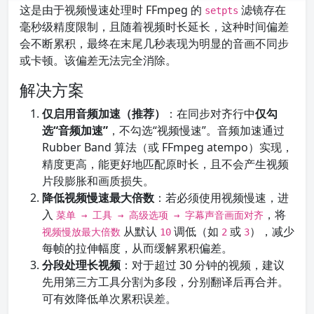
这是由于视频慢速处理时 FFmpeg 的
滤镜存在
setpts
毫秒级精度限制，且随着视频时长延长，这种时间偏差
会不断累积，最终在末尾几秒表现为明显的音画不同步
或卡顿。该偏差无法完全消除。
解决方案
仅启用音频加速（推荐）
：在同步对齐行中
仅勾
选“音频加速”
，不勾选“视频慢速”。音频加速通过
Rubber Band 算法（或 FFmpeg atempo）实现，
精度更高，能更好地匹配原时长，且不会产生视频
片段膨胀和画质损失。
降低视频慢速最大倍数
：若必须使用视频慢速，进
入
，将
菜单 → 工具 → 高级选项 → 字幕声音画面对齐
从默认
调低（如
或
），减少
视频慢放最大倍数
10
2
3
每帧的拉伸幅度，从而缓解累积偏差。
分段处理长视频
：对于超过 30 分钟的视频，建议
先用第三方工具分割为多段，分别翻译后再合并。
可有效降低单次累积误差。