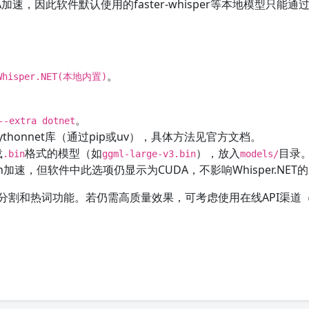
CUDA加速，因此软件默认使用的faster-whisper等本地模型只能通
。
Whisper.NET(本地内置)
。
--extra dotnet
thonnet库（通过pip或uv），具体方法见官方文档。
载
格式的模型（如
），放入
目录
.bin
ggml-large-v3.bin
models/
an加速，但软件中此选项仍显示为CUDA，不影响Whisper.NET
VAD预分割和热词功能。若仍需高质量效果，可考虑使用在线API渠道