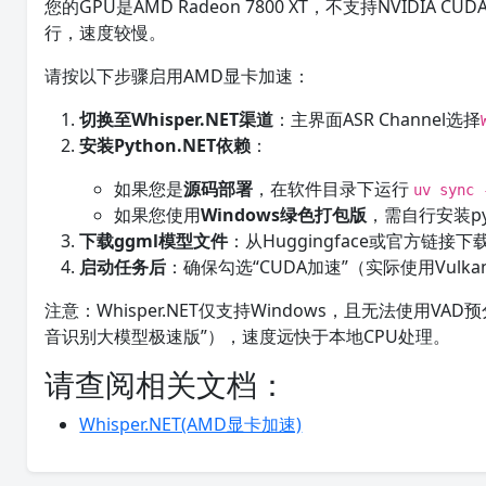
您的GPU是AMD Radeon 7800 XT，不支持NVIDIA 
行，速度较慢。
请按以下步骤启用AMD显卡加速：
切换至Whisper.NET渠道
：主界面ASR Channel选择
安装Python.NET依赖
：
如果您是
源码部署
，在软件目录下运行
uv sync 
如果您使用
Windows绿色打包版
，需自行安装py
下载ggml模型文件
：从Huggingface或官方链接下
启动任务后
：确保勾选“CUDA加速”（实际使用Vulk
注意：Whisper.NET仅支持Windows，且无法使用
音识别大模型极速版”），速度远快于本地CPU处理。
请查阅相关文档：
Whisper.NET(AMD显卡加速)