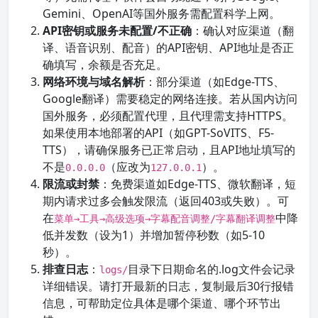
Gemini、OpenAI等国外服务需配置科学上网。
API密钥或服务未配置/不正确
：确认对应渠道（翻
译、语音识别、配音）的API密钥、API地址是否正
确填写，余额是否充足。
网络环境与域名解析
：部分渠道（如Edge-TTS、
Google翻译）需要稳定的网络连接。若从国内访问
国外服务，必须配置代理，且代理需支持HTTPS。
如果使用本地部署的API（如GPT-SoVITS、F5-
TTS），请确保服务已正常启动，且API地址填写的
不是
（应改为
）。
0.0.0.0
127.0.0.1
限流或封禁
：免费渠道如Edge-TTS、微软翻译，短
期内请求过多会触发限流（返回403或失败）。可
在
中降
菜单→工具→高级选项→字幕配音调整/字幕翻译调整
低并发数（设为1）并增加暂停秒数（如5-10
秒）。
排查日志
：
目录下日期命名的.log文件会记录
logs/
详细错误。请打开最新的日志，复制最后30行报错
信息，可帮助定位具体是哪个渠道、哪个环节出