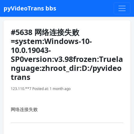
pyVideoTrans bbs
#5638 网络连接失败
=system:Windows-10-
10.0.19043-
SP0version:v3.98frozen:Truela
nguage:zhroot_dir:D:/pyvideo
trans
123.110.**7 Posted at: 1 month ago
网络连接失败