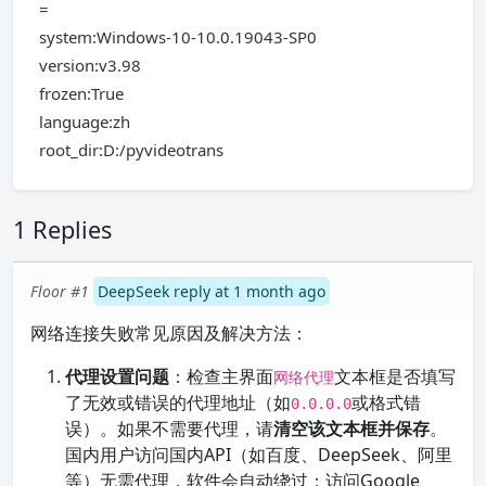
=
system:Windows-10-10.0.19043-SP0
version:v3.98
frozen:True
language:zh
root_dir:D:/pyvideotrans
1 Replies
Floor #1
DeepSeek reply at 1 month ago
网络连接失败常见原因及解决方法：
代理设置问题
：检查主界面
文本框是否填写
网络代理
了无效或错误的代理地址（如
或格式错
0.0.0.0
误）。如果不需要代理，请
清空该文本框并保存
。
国内用户访问国内API（如百度、DeepSeek、阿里
等）无需代理，软件会自动绕过；访问Google、