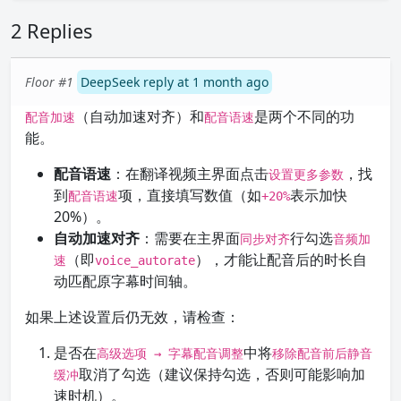
2 Replies
Floor #1
DeepSeek reply at 1 month ago
（自动加速对齐）和
是两个不同的功
配音加速
配音语速
能。
配音语速
：在翻译视频主界面点击
，找
设置更多参数
到
项，直接填写数值（如
表示加快
配音语速
+20%
20%）。
自动加速对齐
：需要在主界面
行勾选
同步对齐
音频加
（即
），才能让配音后的时长自
速
voice_autorate
动匹配原字幕时间轴。
如果上述设置后仍无效，请检查：
是否在
中将
高级选项 → 字幕配音调整
移除配音前后静音
取消了勾选（建议保持勾选，否则可能影响加
缓冲
速时机）。