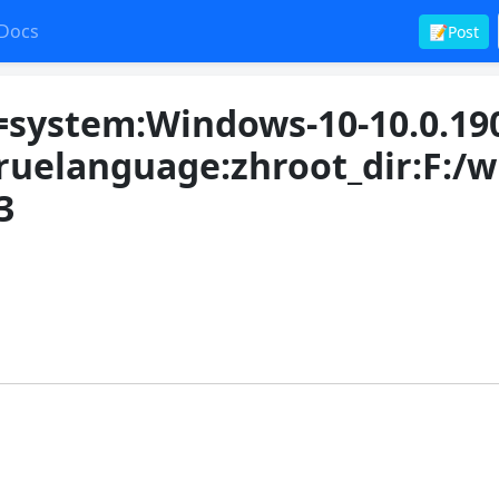
Docs
📝Post
tem:Windows-10-10.0.190
ruelanguage:zhroot_dir:F:/w
3