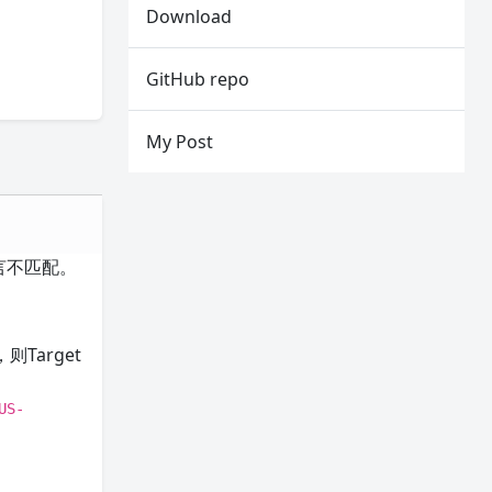
Download
GitHub repo
My Post
言不匹配。
Target
US-