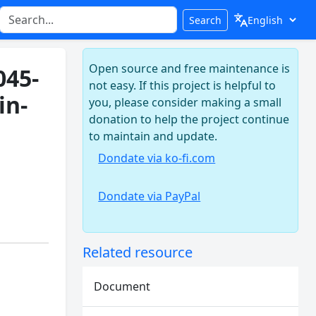
Search
Open source and free maintenance is
45-
not easy. If this project is helpful to
in-
you, please consider making a small
donation to help the project continue
to maintain and update.
Dondate via ko-fi.com
Dondate via PayPal
Related resource
Document