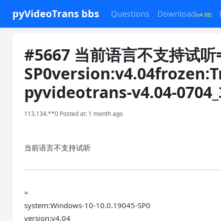
pyVideoTrans bbs
Questions
Download
(v4.08)
#5667 当前语言不支持试听=sys
SP0version:v4.04frozen:T
pyvideotrans-v4.04-0704_
113.134.**0 Posted at: 1 month ago
当前语言不支持试听
=
system:Windows-10-10.0.19045-SP0
version:v4.04