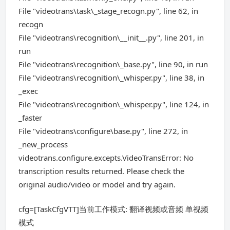
File "videotrans\task\_stage_recogn.py", line 62, in
recogn
File "videotrans\recognition\__init__.py", line 201, in
run
File "videotrans\recognition\_base.py", line 90, in run
File "videotrans\recognition\_whisper.py", line 38, in
_exec
File "videotrans\recognition\_whisper.py", line 124, in
_faster
File "videotrans\configure\base.py", line 272, in
_new_process
videotrans.configure.excepts.VideoTransError: No
transcription results returned. Please check the
original audio/video or model and try again.
cfg=[TaskCfgVTT]当前工作模式: 翻译视频或音频 单视频
模式