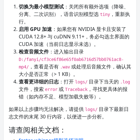
切换为最小模型测试
：关闭所有额外选项（降噪、
分离、二次识别），语音识别模型选
，重新执
tiny
行。
启用 GPU 加速
：如果您有 NVIDIA 显卡且安装了
CUDA 12.8+ 与 cuDNN 9.11+，务必勾选主界面的
CUDA 加速（当前日志显示未选）。
检查音频文件
：进入输出目录
D:/fanyi/cf3ce6f86e65f0ab6716d57bb0761ac8-
，查看是否有
或处理后音频文件，确认其
mp4/
.wav
大小是否正常（> 1 KB）。
查看更详细的日志
：打开
目录下当天的
logs/
.log
文件，搜索
或
，寻找更具体的报
error
Traceback
错（如内存不足、模型加载失败等）。
如果以上步骤均无法解决，请提供
目录下最新日
logs/
志文件的末尾 30 行内容，以便进一步分析。
请查阅相关文档：