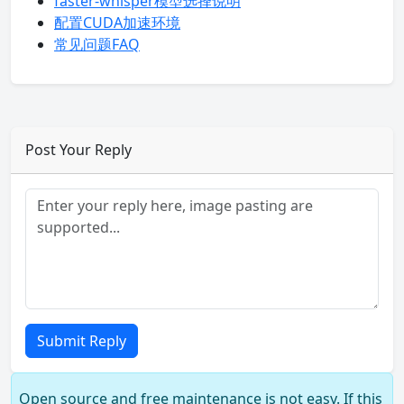
faster-whisper模型选择说明
配置CUDA加速环境
常见问题FAQ
Post Your Reply
Submit Reply
Open source and free maintenance is not easy. If this