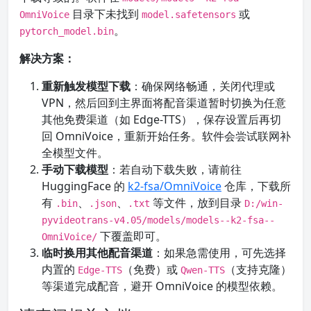
目录下未找到
或
OmniVoice
model.safetensors
。
pytorch_model.bin
解决方案：
重新触发模型下载
：确保网络畅通，关闭代理或
VPN，然后回到主界面将配音渠道暂时切换为任意
其他免费渠道（如 Edge-TTS），保存设置后再切
回 OmniVoice，重新开始任务。软件会尝试联网补
全模型文件。
手动下载模型
：若自动下载失败，请前往
HuggingFace 的
k2-fsa/OmniVoice
仓库，下载所
有
、
、
等文件，放到目录
.bin
.json
.txt
D:/win-
pyvideotrans-v4.05/models/models--k2-fsa--
下覆盖即可。
OmniVoice/
临时换用其他配音渠道
：如果急需使用，可先选择
内置的
（免费）或
（支持克隆）
Edge-TTS
Qwen-TTS
等渠道完成配音，避开 OmniVoice 的模型依赖。