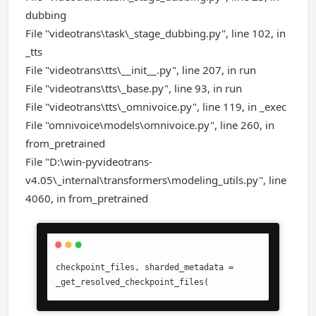
dubbing
File "videotrans\task\_stage_dubbing.py", line 102, in
_tts
File "videotrans\tts\__init__.py", line 207, in run
File "videotrans\tts\_base.py", line 93, in run
File "videotrans\tts\_omnivoice.py", line 119, in _exec
File "omnivoice\models\omnivoice.py", line 260, in
from_pretrained
File "D:\win-pyvideotrans-
v4.05\_internal\transformers\modeling_utils.py", line
4060, in from_pretrained
checkpoint_files, sharded_metadata = 
_get_resolved_checkpoint_files(