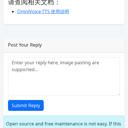
请查阅相关文档：
OmniVoice-TTS 使用说明
Post Your Reply
Submit Reply
Open source and free maintenance is not easy. If this