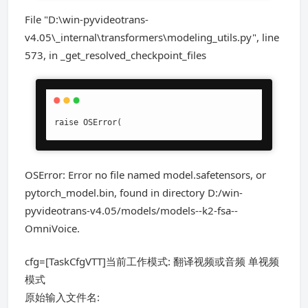
File "D:\win-pyvideotrans-
v4.05\_internal\transformers\modeling_utils.py", line
573, in _get_resolved_checkpoint_files
raise OSError(
OSError: Error no file named model.safetensors, or
pytorch_model.bin, found in directory D:/win-
pyvideotrans-v4.05/models/models--k2-fsa--
OmniVoice.
cfg=[TaskCfgVTT]当前工作模式: 翻译视频或音频 单视频
模式
原始输入文件名: