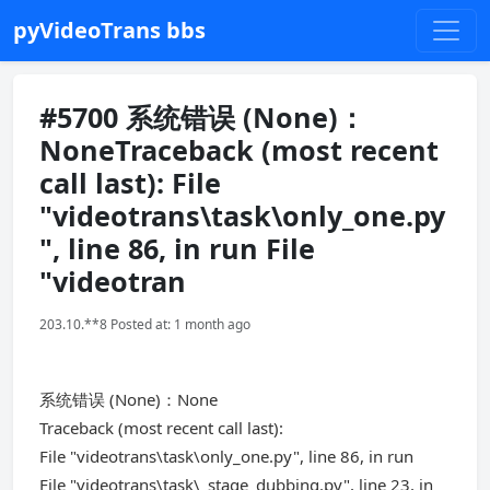
pyVideoTrans bbs
#5700 系统错误 (None)：
NoneTraceback (most recent
call last): File
"videotrans\task\only_one.py
", line 86, in run File
"videotran
203.10.**8 Posted at: 1 month ago
系统错误 (None)：None
Traceback (most recent call last):
File "videotrans\task\only_one.py", line 86, in run
File "videotrans\task\_stage_dubbing.py", line 23, in