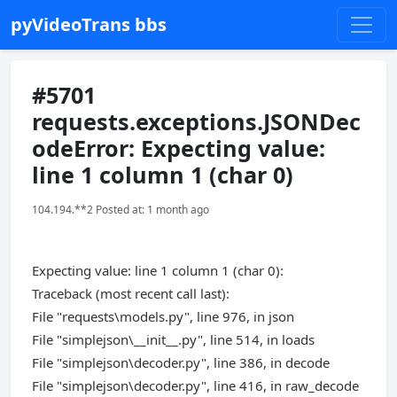
pyVideoTrans bbs
#5701
requests.exceptions.JSONDec
odeError: Expecting value:
line 1 column 1 (char 0)
104.194.**2 Posted at: 1 month ago
Expecting value: line 1 column 1 (char 0):
Traceback (most recent call last):
File "requests\models.py", line 976, in json
File "simplejson\__init__.py", line 514, in loads
File "simplejson\decoder.py", line 386, in decode
File "simplejson\decoder.py", line 416, in raw_decode