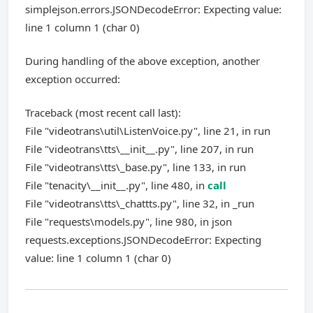
simplejson.errors.JSONDecodeError: Expecting value:
line 1 column 1 (char 0)
During handling of the above exception, another
exception occurred:
Traceback (most recent call last):
File "videotrans\util\ListenVoice.py", line 21, in run
File "videotrans\tts\__init__.py", line 207, in run
File "videotrans\tts\_base.py", line 133, in run
File "tenacity\__init__.py", line 480, in
call
File "videotrans\tts\_chattts.py", line 32, in _run
File "requests\models.py", line 980, in json
requests.exceptions.JSONDecodeError: Expecting
value: line 1 column 1 (char 0)