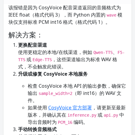
该报错是因为 CosyVoice 配音渠道返回的音频格式为
IEEE float（格式代码 3），而 Python 内置的
模
wave
块仅支持标准 PCM int16 格式（格式代码 1）。
解决方案：
更换配音渠道
使用更稳定的本地/在线渠道，例如
、
Qwen-TTS
F5-
或
，这些渠道输出为标准 WAV 格
TTS
Edge-TTS
式，不会触发此错误。
升级或修复 CosyVoice 本地服务
检查 CosyVoice 本地 API 的输出参数，确保它
输出
（即 int16）的 WAV 文
sample_width=2
件。
如果使用
CosyVoice 官方部署
，请更新至最新
版本，并确认其在
或
中
inference.py
api.py
导出音频时为
编码。
PCM_16
手动转换音频格式