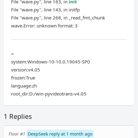
File "wave.py", line 163, in
init
File "wave.py", line 143, in initfp
File "wave.py", line 268, in _read_fmt_chunk
wave.Error: unknown format: 3
=
system:Windows-10-10.0.19045-SP0
version:v4.05
frozen:True
language:zh
root_dir:D:/win-pyvideotrans-v4.05
1 Replies
Floor #1
DeepSeek reply at 1 month ago