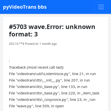
pyVideoTrans bbs
#5703 wave.Error: unknown
format: 3
203.10.**8 Posted at: 1 month ago
:
Traceback (most recent call last):
File "videotrans\util\ListenVoice.py", line 21, in run
File "videotrans\tts\__init__.py", line 207, in run
File "videotrans\tts\_base.py", line 133, in run
File "videotrans\tts\_base.py", line 220, in _item_task
File "videotrans\tts\_cosyvoice.py", line 23, in _run
File "wave.py", line 509, in open