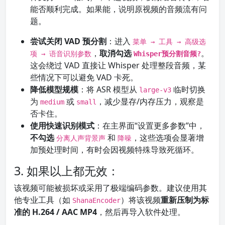
能否顺利完成。如果能，说明原视频的音频流有问
题。
尝试关闭 VAD 预分割
：进入
菜单 → 工具 → 高级选
，
取消勾选
。
项 → 语音识别参数
Whisper预分割音频?
这会绕过 VAD 直接让 Whisper 处理整段音频，某
些情况下可以避免 VAD 卡死。
降低模型规模
：将 ASR 模型从
临时切换
large-v3
为
或
，减少显存/内存压力，观察是
medium
small
否卡住。
使用快速识别模式
：在主界面“设置更多参数”中，
不勾选
和
，这些选项会显著增
分离人声背景声
降噪
加预处理时间，有时会因视频特殊导致死循环。
3. 如果以上都无效：
该视频可能被损坏或采用了极端编码参数。建议使用其
他专业工具（如
）将该视频
重新压制为标
ShanaEncoder
准的 H.264 / AAC MP4
，然后再导入软件处理。