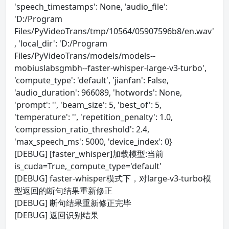
'speech_timestamps': None, 'audio_file':
'D:/Program
Files/PyVideoTrans/tmp/10564/05907596b8/en.wav'
, 'local_dir': 'D:/Program
Files/PyVideoTrans/models/models--
mobiuslabsgmbh--faster-whisper-large-v3-turbo',
'compute_type': 'default', 'jianfan': False,
'audio_duration': 966089, 'hotwords': None,
'prompt': '', 'beam_size': 5, 'best_of': 5,
'temperature': '', 'repetition_penalty': 1.0,
'compression_ratio_threshold': 2.4,
'max_speech_ms': 5000, 'device_index': 0}
[DEBUG] [faster_whisper]加载模型:当前
is_cuda=True,_compute_type='default'
[DEBUG] faster-whisper模式下，对large-v3-turbo模
型返回的断句结果重新修正
[DEBUG] 断句结果重新修正完毕
[DEBUG] 返回识别结果