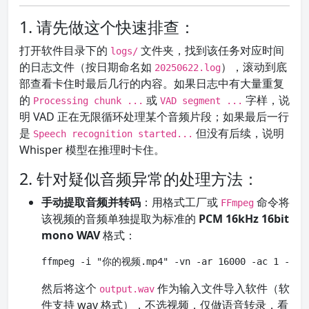
1. 请先做这个快速排查：
打开软件目录下的
文件夹，找到该任务对应时间
logs/
的日志文件（按日期命名如
），滚动到底
20250622.log
部查看卡住时最后几行的内容。如果日志中有大量重复
的
或
字样，说
Processing chunk ...
VAD segment ...
明 VAD 正在无限循环处理某个音频片段；如果最后一行
是
但没有后续，说明
Speech recognition started...
Whisper 模型在推理时卡住。
2. 针对疑似音频异常的处理方法：
手动提取音频并转码
：用格式工厂或
命令将
FFmpeg
该视频的音频单独提取为标准的
PCM 16kHz 16bit
mono WAV
格式：
ffmpeg -i "你的视频.mp4" -vn -ar 16000 -ac 1 -samp
然后将这个
作为输入文件导入软件（软
output.wav
件支持 wav 格式），不选视频，仅做语音转录，看