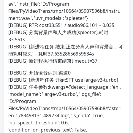
av', 'instr_file': 'D:/Program
Files/PyVideoTrans/tmp/10564/05907596b8/instru
ment.wav', 'uvr_models': 'spleeter'}
[DEBUG] RTF: cost33.551 / audio966.101 = 0.035
[DEBUG] 分离背景声和人声成功[spleeter],耗时:
33.551s
[DEBUG] [新进程任务 结束:正在分离人声和背景音，可
能耗时较久]，耗时37.63528656959534s
[DEBUG] 新进程执行结束结束timeout=37
[DEBUG] 开始语音识别:渠道0
[DEBUG] [新进程任务 开始:STT use large-v3-turbo]
[DEBUG] 任务参数:kwargs={'detect_language': 'en',
'model_name': 'large-v3-turbo', 'logs_file':
'D:/Program
Files/PyVideoTrans/tmp/10564/05907596b8/faster-
en-1783498131.489234.log', 'is_cuda': True,
'no_speech_threshold': 0.6,
'condition_on_previous_text': False,