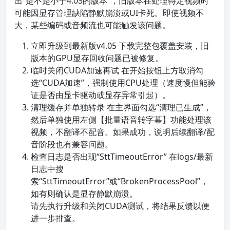
出“是不是小于4.03的版本”，旧版本在处理特定视频时
可能因显存管理缺陷静默崩溃或UI卡死。即使视频不
大，某些编码或音频流也可能触发该问题。
立即升级到最新版v4.05 下载完整包覆盖安装，旧
版本的GPU显存回收问题已被修复。
临时关闭CUDA加速再试 在开始按钮上方取消勾
选“CUDA加速”，强制使用CPU处理（速度慢但能验
证是否由显卡驱动或显存异常引起）。
清理缓存并单独转录 在主界面勾选“清理已生成”，
然后单独使用左侧【批量语音转字幕】功能处理该
视频，不翻译不配音。如果成功，说明后续翻译/配
音阶段也有兼容问题。
检查日志是否出现“SttTimeoutError” 在logs/最新
日志中搜
索“SttTimeoutError”或“BrokenProcessPool”，
如有则确认是显存静默崩溃。
请先执行升级和关闭CUDA测试，将结果反馈以便
进一步排查。