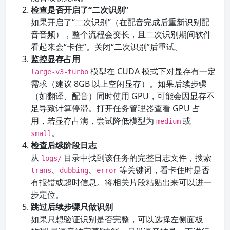
检查是否开启了“二次识别”
如果开启了“二次识别”（在配音完成后重新识别配
音音频），整个流程会变长，且二次识别期间软件
看起来会“卡住”。关闭“二次识别”后重试。
监控显存占用
模型在 CUDA 模式下对显存有一定
large-v3-turbo
需求（建议 8GB 以上空闲显存）。如果后续步骤
（如翻译、配音）同时使用 GPU，可能会因显存不
足导致计算停滞。打开任务管理器查看 GPU 占
用，若显存占满，尝试降低模型为
或
medium
。
small
检查后续阶段日志
从
目录中找到该任务的完整日志文件，搜索
logs/
、
、
等关键词，看卡住时是否
trans
dubbing
error
有报错或超时信息。将相关片段粘贴出来可以进一
步定位。
跳过后续步骤只做识别
如果只想验证识别是否完整，可以选择左侧面板