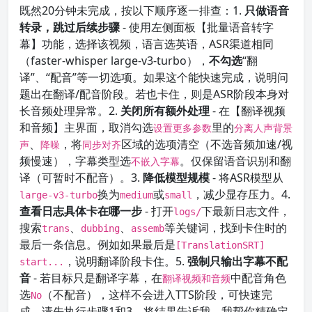
既然20分钟未完成，按以下顺序逐一排查：1.
只做语音
转录，跳过后续步骤
- 使用左侧面板【批量语音转字
幕】功能，选择该视频，语言选英语，ASR渠道相同
（faster-whisper large-v3-turbo），
不勾选
“翻
译”、“配音”等一切选项。如果这个能快速完成，说明问
题出在翻译/配音阶段。若也卡住，则是ASR阶段本身对
长音频处理异常。2.
关闭所有额外处理
- 在【翻译视频
和音频】主界面，取消勾选
里的
设置更多参数
分离人声背景
、
，将
区域的选项清空（不选音频加速/视
声
降噪
同步对齐
频慢速），字幕类型选
。仅保留语音识别和翻
不嵌入字幕
译（可暂时不配音）。3.
降低模型规模
- 将ASR模型从
换为
或
，减少显存压力。4.
large-v3-turbo
medium
small
查看日志具体卡在哪一步
- 打开
下最新日志文件，
logs/
搜索
、
、
等关键词，找到卡住时的
trans
dubbing
assemb
最后一条信息。例如如果最后是
[TranslationSRT]
，说明翻译阶段卡住。5.
强制只输出字幕不配
start...
音
- 若目标只是翻译字幕，在
中配音角色
翻译视频和音频
选
（不配音），这样不会进入TTS阶段，可快速完
No
成。请先执行步骤1和3，将结果告诉我，我帮你精确定