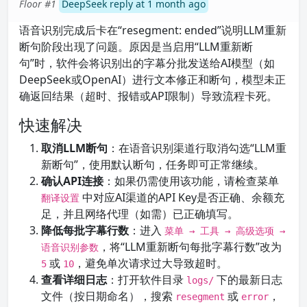
Floor #1
DeepSeek reply at 1 month ago
语音识别完成后卡在“resegment: ended”说明LLM重新
断句阶段出现了问题。原因是当启用“LLM重新断
句”时，软件会将识别出的字幕分批发送给AI模型（如
DeepSeek或OpenAI）进行文本修正和断句，模型未正
确返回结果（超时、报错或API限制）导致流程卡死。
快速解决
取消LLM断句
：在语音识别渠道行取消勾选“LLM重
新断句”，使用默认断句，任务即可正常继续。
确认API连接
：如果仍需使用该功能，请检查菜单
中对应AI渠道的API Key是否正确、余额充
翻译设置
足，并且网络代理（如需）已正确填写。
降低每批字幕行数
：进入
菜单 → 工具 → 高级选项 →
，将“LLM重新断句每批字幕行数”改为
语音识别参数
或
，避免单次请求过大导致超时。
5
10
查看详细日志
：打开软件目录
下的最新日志
logs/
文件（按日期命名），搜索
或
，
resegment
error