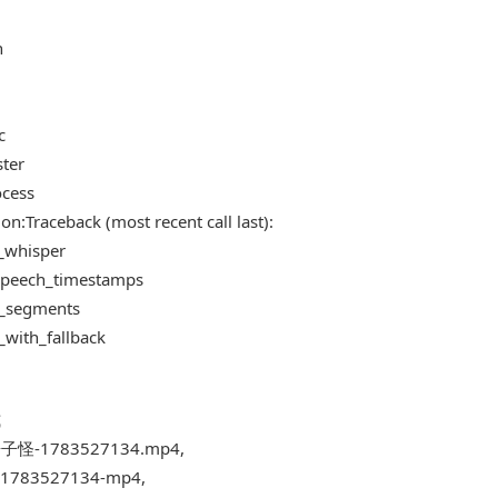
n
c
ster
ocess
on:Traceback (most recent call last):
r_whisper
e_speech_timestamps
te_segments
e_with_fallback
式
/房子怪-1783527134.mp4,
1783527134-mp4,