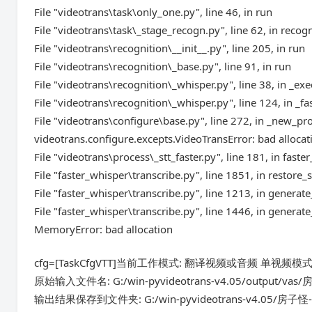
File "videotrans\task\only_one.py", line 46, in run
File "videotrans\task\_stage_recogn.py", line 62, in recog
File "videotrans\recognition\__init__.py", line 205, in run
File "videotrans\recognition\_base.py", line 91, in run
File "videotrans\recognition\_whisper.py", line 38, in _exe
File "videotrans\recognition\_whisper.py", line 124, in _fa
File "videotrans\configure\base.py", line 272, in _new_pr
videotrans.configure.excepts.VideoTransError: bad allocati
File "videotrans\process\_stt_faster.py", line 181, in faste
File "faster_whisper\transcribe.py", line 1851, in restor
File "faster_whisper\transcribe.py", line 1213, in genera
File "faster_whisper\transcribe.py", line 1446, in generat
MemoryError: bad allocation
cfg=[TaskCfgVTT]当前工作模式: 翻译视频或音频 单视频模
原始输入文件名: G:/win-pyvideotrans-v4.05/output/vas
输出结果保存到文件夹: G:/win-pyvideotrans-v4.05/房子怪-