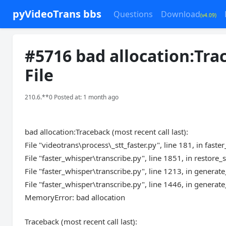
pyVideoTrans bbs
Questions
Download
(v4.09)
#5716 bad allocation:Trac
File
210.6.**0 Posted at: 1 month ago
bad allocation:Traceback (most recent call last):
File "videotrans\process\_stt_faster.py", line 181, in faste
File "faster_whisper\transcribe.py", line 1851, in restor
File "faster_whisper\transcribe.py", line 1213, in genera
File "faster_whisper\transcribe.py", line 1446, in generat
MemoryError: bad allocation
Traceback (most recent call last):