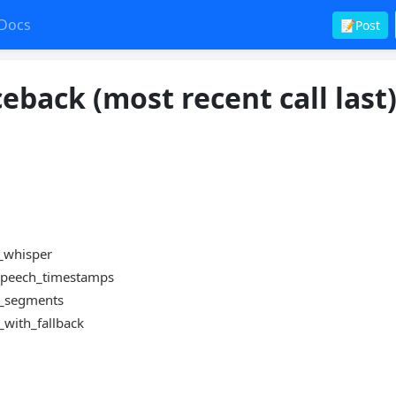
Docs
📝Post
eback (most recent call last)
r_whisper
e_speech_timestamps
te_segments
e_with_fallback