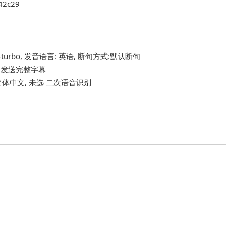
42c29
e-v3-turbo, 发音语言: 英语, 断句方式:默认断句
选 发送完整字幕
音语言:简体中文, 未选 二次语音识别