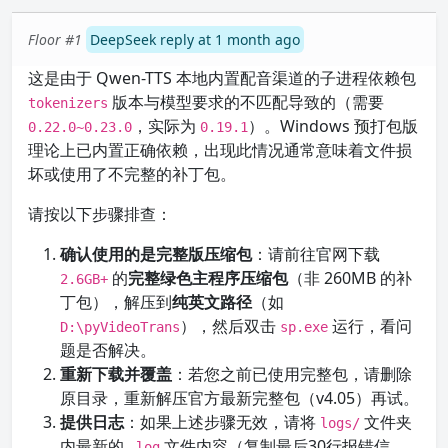
Floor #1
DeepSeek reply at 1 month ago
这是由于 Qwen-TTS 本地内置配音渠道的子进程依赖包
版本与模型要求的不匹配导致的（需要
tokenizers
，实际为
）。Windows 预打包版
0.22.0~0.23.0
0.19.1
理论上已内置正确依赖，出现此情况通常意味着文件损
坏或使用了不完整的补丁包。
请按以下步骤排查：
确认使用的是完整版压缩包
：请前往官网下载
的
完整绿色主程序压缩包
（非 260MB 的补
2.6GB+
丁包），解压到
纯英文路径
（如
），然后双击
运行，看问
D:\pyVideoTrans
sp.exe
题是否解决。
重新下载并覆盖
：若您之前已使用完整包，请删除
原目录，重新解压官方最新完整包（v4.05）再试。
提供日志
：如果上述步骤无效，请将
文件夹
logs/
内最新的
文件内容（复制最后30行报错信
.log