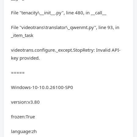
File "tenacity\__init__.py", line 480, in __call__
File "videotrans\translator\_qwenmt.py", line 93, in
_item_task
videotrans.configure._except.StopRetry: Invalid API-
key provided.
=====
Windows-10-10.0.26100-SP0
version:v3.80
frozen:True
language:zh