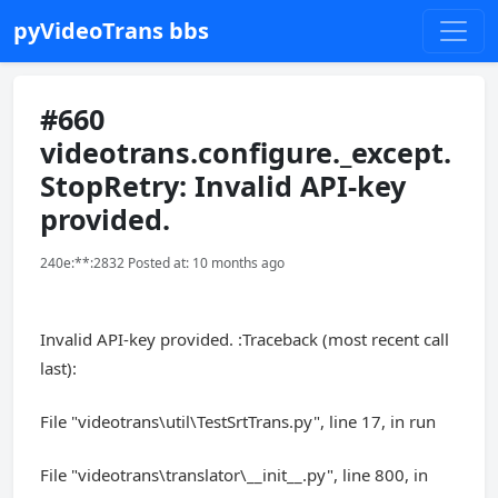
pyVideoTrans bbs
#660
videotrans.configure._except.
StopRetry: Invalid API-key
provided.
240e:**:2832 Posted at: 10 months ago
Invalid API-key provided. :Traceback (most recent call
last):
File "videotrans\util\TestSrtTrans.py", line 17, in run
File "videotrans\translator\__init__.py", line 800, in