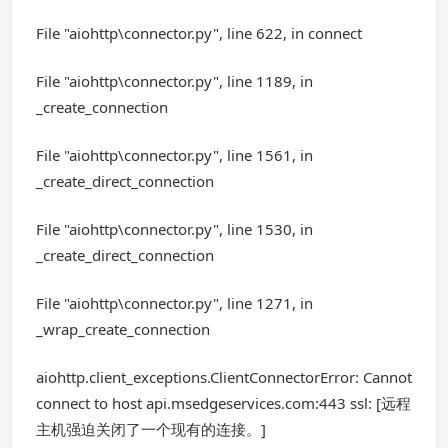
File "aiohttp\connector.py", line 622, in connect
File "aiohttp\connector.py", line 1189, in
_create_connection
File "aiohttp\connector.py", line 1561, in
_create_direct_connection
File "aiohttp\connector.py", line 1530, in
_create_direct_connection
File "aiohttp\connector.py", line 1271, in
_wrap_create_connection
aiohttp.client_exceptions.ClientConnectorError: Cannot
connect to host api.msedgeservices.com:443 ssl: [远程
主机强迫关闭了一个现有的连接。]