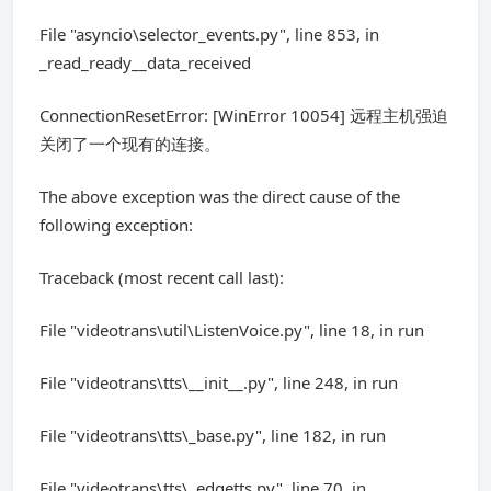
File "asyncio\selector_events.py", line 853, in
_read_ready__data_received
ConnectionResetError: [WinError 10054] 远程主机强迫
关闭了一个现有的连接。
The above exception was the direct cause of the
following exception:
Traceback (most recent call last):
File "videotrans\util\ListenVoice.py", line 18, in run
File "videotrans\tts\__init__.py", line 248, in run
File "videotrans\tts\_base.py", line 182, in run
File "videotrans\tts\_edgetts.py", line 70, in