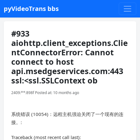
pyVideoTrans bbs
#933
aiohttp.client_exceptions.Clie
ntConnectorError: Cannot
connect to host
api.msedgeservices.com:443
ssl:<ssl.SSLContext ob
2409:**:898f Posted at: 10 months ago
系统错误 (10054)：远程主机强迫关闭了一个现有的连
接。:
Traceback (most recent call last):