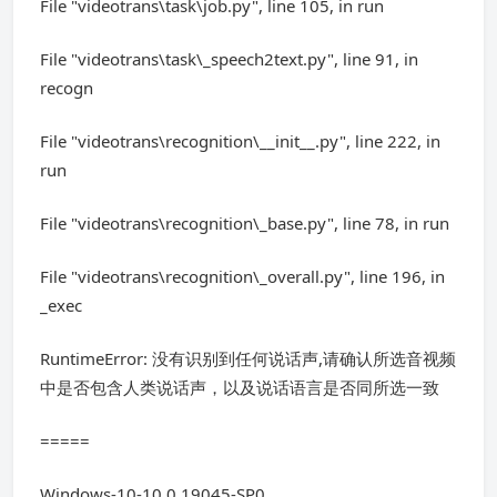
File "videotrans\task\job.py", line 105, in run
File "videotrans\task\_speech2text.py", line 91, in
recogn
File "videotrans\recognition\__init__.py", line 222, in
run
File "videotrans\recognition\_base.py", line 78, in run
File "videotrans\recognition\_overall.py", line 196, in
_exec
RuntimeError: 没有识别到任何说话声,请确认所选音视频
中是否包含人类说话声，以及说话语言是否同所选一致
=====
Windows-10-10.0.19045-SP0