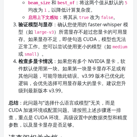
和
：将这两个值从默认的
beam_size
best_of
5
均改为
，以降低计算复杂度。
1
：将其从
改为
。
启用上下文感知
true
false
验证模型与显存
：确认您使用的 faster-whisper 模
型（如
）所需显存不超过您显卡的可用显
large-v3
存。如果显存不足，即使勾选 CUDA，模型也无法
正常工作。您可以尝试使用更小的模型（如
medium
或
）。
small
检查多显卡情况
：如果您有多个 NVIDIA 显卡，软
件默认使用第一块。如果第一块显卡显存不足或有
其他问题，可能导致此错误。v3.99 版本已优化此
逻辑，会优先选择可用显存最大的显卡。建议您升
级到最新版本 v3.99。
总结
：此问题与“选择什么语言或模型”无关，而是
CUDA 加速环境或配置问题。请按照上述步骤逐一排
查，重点是 CUDA 环境、高级设置中的数据类型和精度
参数，以及显卡显存是否足够。