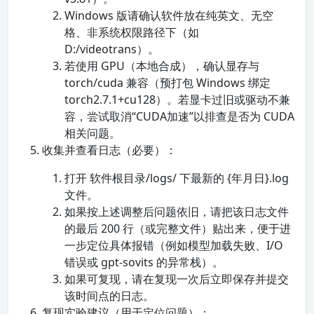
Windows 版请确认软件放在纯英文、无空
格、非系统权限路径下（如
D:/videotrans）。
若使用 GPU（本地合成），确认显存与
torch/cuda 兼容（预打包 Windows 绑定
torch2.7.1+cu128）。若显卡过旧或驱动不兼
容，尝试取消“CUDA加速”以排查是否为 CUDA
相关问题。
收集并查看日志（必要）：
打开 软件根目录/logs/ 下最新的 {年月日}.log
文件。
如果按上述调整后问题依旧，请把该日志文件
的最后 200 行（或完整文件）贴出来，便于进
一步定位具体报错（例如模型加载失败、I/O
错误或 gpt-sovits 的异常栈）。
如果可复现，请在复现一次后立即保存并提交
该时间点的日志。
复现实验建议（用于定位问题）：