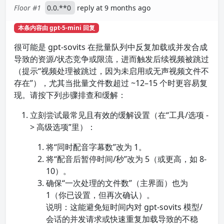
Floor #1
0.0.**0
reply at 9 months ago
本条内容由 gpt-5-mini 回复
很可能是 gpt-sovits 在批量队列中反复加载或并发合成
导致的资源/状态竞争或限流，进而触发后续视频被跳过
（提示“视频处理被跳过，因为未启用或无声视频文件不
存在”），尤其当批量文件数超过 ~12–15 个时更容易复
现。请按下列步骤排查和缓解：
立刻尝试最常见且有效的缓解设置（在“工具/选项 -
> 高级选项”里）：
将“同时配音字幕数”改为 1。
将“配音后暂停时间/秒”改为 5（或更高，如 8-
10）。
确保“一次处理的文件数”（主界面）也为
1（你已设置，但再次确认）。
说明：这能避免短时间内对 gpt-sovits 模型/
会话的并发请求或快速重复加载导致的不稳