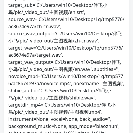
target_sub='C:/Users/win10/Desktop/伴飞小
鸟/pic/_video_out/主图视频/en.srt',
source_wav='C:/Users/win10/Desktop/1q/tmp5776/
ac8674e97a/zh-cn.wav',
source_wav_output='C:/Users/win10/Desktop/伴飞
小鸟/pic/_video_out/主图视频/zh-cn.wav',
target_wav='C:/Users/win10/Desktop/1q/tmp5776/
ac8674e97a/target.wav',
target_wav_output='C:/Users/win10/Desktop/伴飞
小鸟/pic/_video_out/主图视频/en.wav', subtitles='',
novoice_mp4='C:/Users/win10/Desktop/1q/tmp577
6/ac8674e97a/novoice.mp4', noextname='主图视频',
shibie_audio='C:/Users/win10/Desktop/伴飞小
鸟/pic/_video_out/主图视频/shibie.wav',
targetdir_mp4='C:/Users/win10/Desktop/伴飞小
鸟/pic/_video_out/主图视频/主图视频.mp4',
instrument=None, vocal=None, back_audio='',
background_music=None, app_mode='biaozhun',