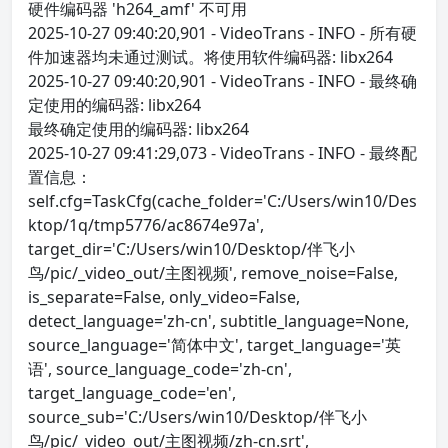
硬件编码器 'h264_amf' 不可用
2025-10-27 09:40:20,901 - VideoTrans - INFO - 所有硬
件加速器均未通过测试。将使用软件编码器: libx264
2025-10-27 09:40:20,901 - VideoTrans - INFO - 最终确
定使用的编码器: libx264
最终确定使用的编码器: libx264
2025-10-27 09:41:29,073 - VideoTrans - INFO - 最终配
置信息：
self.cfg=TaskCfg(cache_folder='C:/Users/win10/Des
ktop/1q/tmp5776/ac8674e97a',
target_dir='C:/Users/win10/Desktop/伴飞小
鸟/pic/_video_out/主图视频', remove_noise=False,
is_separate=False, only_video=False,
detect_language='zh-cn', subtitle_language=None,
source_language='简体中文', target_language='英
语', source_language_code='zh-cn',
target_language_code='en',
source_sub='C:/Users/win10/Desktop/伴飞小
鸟/pic/_video_out/主图视频/zh-cn.srt',