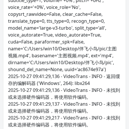
subtitle_type=1, volume='+0%', pitch='+0Hz',
voice_rate='+0%', voice_role='No',
copysrt_rawvideo=False, clear_cache=False,
translate_type=0, tts_type=0, recogn_type=0,
model_name='large-v3-turbo', split_type='all',
voice_autorate=True, video_autorate=True,
cuda=False, paraformer_spk=False,
name='C:/Users/win10/Desktop/伴飞小鸟/pic/主图
视频.mp4', basename='主图视频.mp4', ext='mp4',
dirname='C:/Users/win10/Desktop/伴飞小鸟/pic',
shound_del_name=None, uuid='ac8674e97a')
2025-10-27 09:41:29,136 - VideoTrans - INFO - 返回缓
存的编解码器 ('Windows', 264): libx264
2025-10-27 09:41:29,136 - VideoTrans - INFO - 未找到
或未选择硬件编码器，将使用软件编码。
2025-10-27 09:41:29,137 - VideoTrans - INFO - 未找到
或未选择硬件编码器，将使用软件编码。
2025-10-27 09:41:29,217 - VideoTrans - INFO - 未找到
或未选择硬件编码器，将使用软件编码。