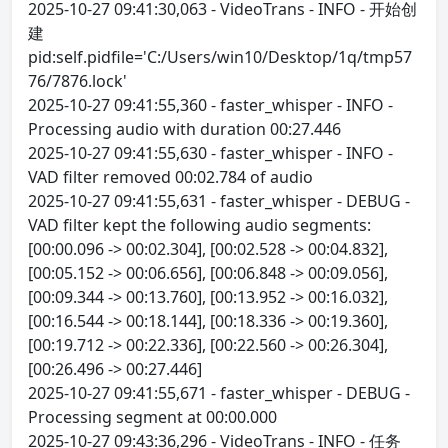
2025-10-27 09:41:30,063 - VideoTrans - INFO - 开始创
建
pid:self.pidfile='C:/Users/win10/Desktop/1q/tmp57
76/7876.lock'
2025-10-27 09:41:55,360 - faster_whisper - INFO -
Processing audio with duration 00:27.446
2025-10-27 09:41:55,630 - faster_whisper - INFO -
VAD filter removed 00:02.784 of audio
2025-10-27 09:41:55,631 - faster_whisper - DEBUG -
VAD filter kept the following audio segments:
[00:00.096 -> 00:02.304], [00:02.528 -> 00:04.832],
[00:05.152 -> 00:06.656], [00:06.848 -> 00:09.056],
[00:09.344 -> 00:13.760], [00:13.952 -> 00:16.032],
[00:16.544 -> 00:18.144], [00:18.336 -> 00:19.360],
[00:19.712 -> 00:22.336], [00:22.560 -> 00:26.304],
[00:26.496 -> 00:27.446]
2025-10-27 09:41:55,671 - faster_whisper - DEBUG -
Processing segment at 00:00.000
2025-10-27 09:43:36,296 - VideoTrans - INFO - 任务