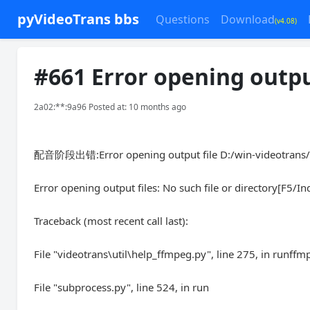
pyVideoTrans bbs
Questions
Download
(v4.08)
#661 Error opening output
2a02:**:9a96 Posted at: 10 months ago
配音阶段出错:Error opening output file D:/win-videotran
Error opening output files: No such file or directory[F5/I
Traceback (most recent call last):
File "videotrans\util\help_ffmpeg.py", line 275, in runffm
File "subprocess.py", line 524, in run