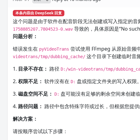
本条内容由 DeepSeek 回复
这个问题是由于软件在配音阶段无法创建或写入指定的音
导致的，具体原因是“No such f
1758885207.7804523-0.wav
问题分析：
错误发生在
尝试使用 FFmpeg 从原始
pyVideoTrans
这个目录下创建临时音
videotrans/tmp/dubbing_cache/
1.
目录不存在：
路径
D:/win-videotrans/tmp/dubbing_c
2.
权限不足：
软件没有在
盘或指定文件夹的写入权限
D:
3.
磁盘空间不足：
盘可能没有足够的剩余空间来创建
D:
4.
路径问题：
路径中包含特殊字符或过长，但根据您提供
解决方案：
请按顺序尝试以下步骤：