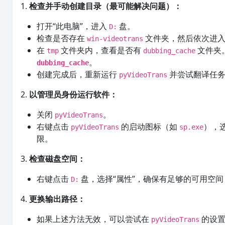
1.
检查并手动创建目录（最可能解决问题）：
打开“此电脑”，进入
盘。
D:
检查是否存在
文件夹，然后依次进
win-videotrans
在
文件夹内，查看是否有
文件夹
tmp
dubbing_cache
。
dubbing_cache
创建完成后，重新运行
并尝试翻译任
pyVideoTrans
2.
以管理员身份运行软件：
关闭
。
pyVideoTrans
右键点击
的启动图标（如
），
pyVideoTrans
sp.exe
限。
3.
检查磁盘空间：
右键点击
盘，选择“属性”，确保有足够的可用空间
D:
4.
更换输出路径：
如果上述方法无效，可以尝试在
的设置
pyVideoTrans