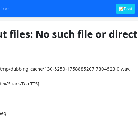
Docs
📝Post
 files: No such file or direc
s/tmp/dubbing_cache/130-5250-1758885207.7804523-0.wav.
ndex/Spark/Dia TTS]:
peg