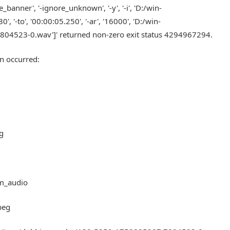
anner', '-ignore_unknown', '-y', '-i', 'D:/win-
 '-to', '00:00:05.250', '-ar', '16000', 'D:/win-
4523-0.wav']' returned non-zero exit status 4294967294.
n occurred:
ng
om_audio
peg