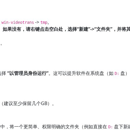
入
->
。
win-videotrans
tmp
。
如果没有，请右键点击空白处，选择“新建”->“文件夹”，并将
务。
选择
“以管理员身份运行”
。这可以提升软件在系统盘（如
盘）
D:
（建议至少保留几个GB）。
中，将一个更简单、权限明确的文件夹（例如直接在
盘下新
D: