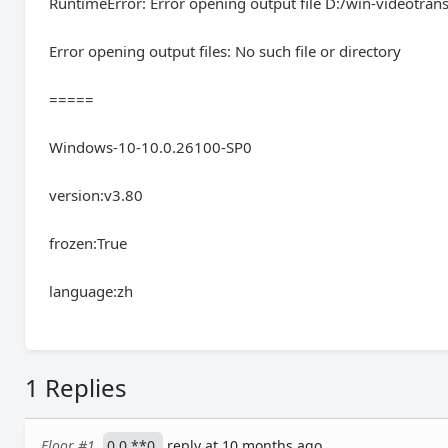
RuntimeError: Error opening output file D:/win-video
Error opening output files: No such file or directory
=====
Windows-10-10.0.26100-SP0
version:v3.80
frozen:True
language:zh
1 Replies
Floor #1
0.0.**0
reply at 10 months ago