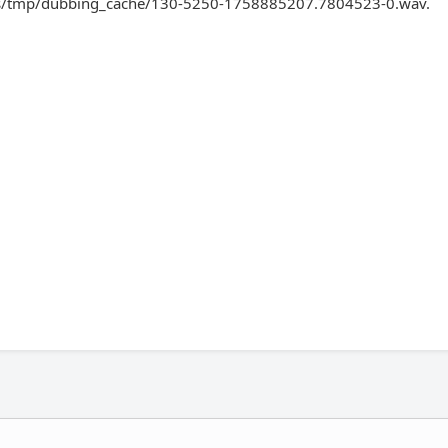
trans/tmp/dubbing_cache/130-5250-1758885207.7804523-0.wav.