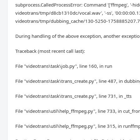
subprocess.CalledProcessError: Command '['ffmpeg', '-hide_b
videotrans/tmp/d8cb1310dc/vocal.wav', '-ss', '00:00:00.130',
videotrans/tmp/dubbing_cache/130-5250-1758885207.780
During handling of the above exception, another exceptio
Traceback (most recent call last):
File "videotrans\task\job.py", line 160, in run
File "videotrans\task\trans_create.py", line 487, in dubbi
File "videotrans\task\trans_create.py", line 731, in _tts
File "videotrans\util\help_ffmpeg.py", line 733, in cut_fr
File "videotrans\util\help_ffmpeg.py", line 315, in runffm