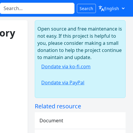
Search
Open source and free maintenance is
tory
not easy. If this project is helpful to
you, please consider making a small
donation to help the project continue
to maintain and update.
Dondate via ko-fi.com
Dondate via PayPal
Related resource
Document