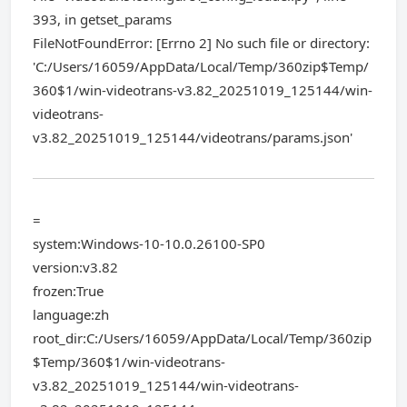
393, in getset_params
FileNotFoundError: [Errno 2] No such file or directory:
'C:/Users/16059/AppData/Local/Temp/360zip$Temp/
360$1/win-videotrans-v3.82_20251019_125144/win-
videotrans-
v3.82_20251019_125144/videotrans/params.json'
=
system:Windows-10-10.0.26100-SP0
version:v3.82
frozen:True
language:zh
root_dir:C:/Users/16059/AppData/Local/Temp/360zip
$Temp/360$1/win-videotrans-
v3.82_20251019_125144/win-videotrans-