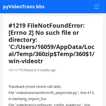
pyVideoTrans bbs
#1219 FileNotFoundError:
[Errno 2] No such file or
directory:
'C:/Users/16059/AppData/Loc
al/Temp/360zip$Temp/360$1/
win-videotr
141.11.**0 Posted at: 9 months ago
Traceback (most recent call last):
File "videotrans\winform\fn_peiyinrole.py", line 413,
in hecheng_import_fun
File "videotrans\configure\_config_loader.py", line