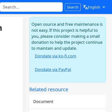
Search
Open source and free maintenance is
h
not easy. If this project is helpful to
you, please consider making a small
donation to help the project continue
to maintain and update.
Dondate via ko-fi.com
Dondate via PayPal
Related resource
,
Document