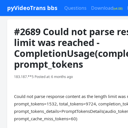
pyVideoTrans bbs
Questions
Download
(v4.08)
#2689 Could not parse re
limit was reached -
CompletionUsage(comple
prompt_tokens
183.187.**5 Posted at: 6 months ago
Could not parse response content as the length limit w
prompt_tokens=1532, total_tokens=9724, completion_to
prompt_tokens_details=PromptTokensDetails(audio_toke
prompt_cache_miss_tokens=60)