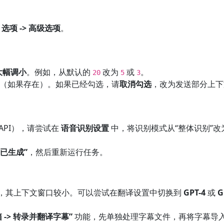
> 选项 -> 高级选项
。
大幅调小
。例如，从默认的
改为
或
。
20
5
3
（如果存在）。如果已经勾选，请
取消勾选
，改为发送部分上下
r API），请尝试在
语音识别设置
中，将识别模式从“整体识别”改
。
已生成”
，然后重新运行任务。
 等旧模型，其上下文窗口较小。可以尝试在翻译设置中切换到
GPT-4
或
G
 -> 转录并翻译字幕”
功能，先单独处理字幕文件，再将字幕导