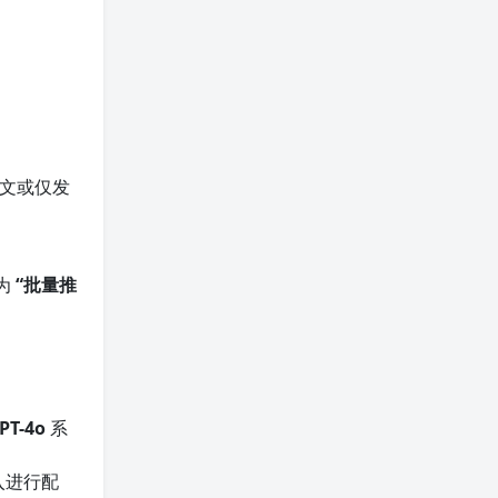
文或仅发
为
“批量推
PT-4o
系
入进行配