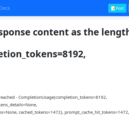
Docs
📝Post
sponse content as the lengt
tion_tokens=8192,
as reached - CompletionUsage(completion_tokens=8192,
kens_details=None,
ns=None, cached_tokens=1472), prompt_cache_hit_tokens=1472