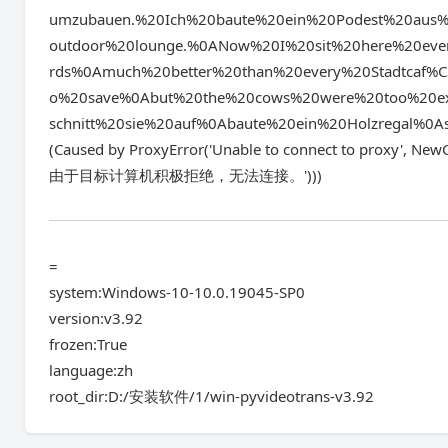
umzubauen.%20Ich%20baute%20ein%20Podest%20aus
outdoor%20lounge.%0ANow%20I%20sit%20here%20ev
rds%0Amuch%20better%20than%20every%20Stadtcaf
o%20save%0Abut%20the%20cows%20were%20too%20exp
schnitt%20sie%20auf%0Abaute%20ein%20Holzregal%0
(Caused by ProxyError('Unable to connect to proxy', NewC
由于目标计算机积极拒绝，无法连接。')))
=
system:Windows-10-10.0.19045-SP0
version:v3.92
frozen:True
language:zh
root_dir:D:/安装软件/1/win-pyvideotrans-v3.92