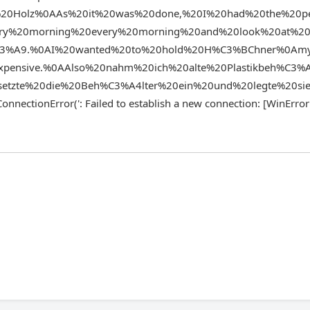
%20Holz%0AAs%20it%20was%20done,%20I%20had%20the%20pe
ery%20morning%20every%20morning%20and%20look%20at%20
%C3%A9.%0AI%20wanted%20to%20hold%20H%C3%BChner%0Amy
ensive.%0AAlso%20nahm%20ich%20alte%20Plastikbeh%C3%A
Asetzte%20die%20Beh%C3%A4lter%20ein%20und%20legte%20si
onnectionError(': Failed to establish a new connection: [WinErro