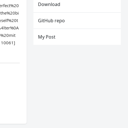
Download
rfect%20
the%20bi
self%20t
GitHub repo
4lter%0A
e%20mit
My Post
r 10061]