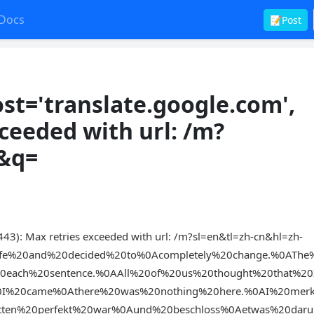
Docs
📝Post
t='translate.google.com',
xceeded with url: /m?
n&q=
43): Max retries exceeded with url: /m?sl=en&tl=zh-cn&hl=zh-
fe%20and%20decided%20to%0Acompletely%20change.%0ATh
0each%20sentence.%0AAll%20of%20us%20thought%20that%2
I%20came%0Athere%20was%20nothing%20here.%0AI%20merk
ten%20perfekt%20war%0Aund%20beschloss%0Aetwas%20dar