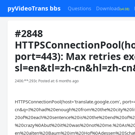
pyVideoTrans bbs
Questions
Download
(v4.08)
#2848
HTTPSConnectionPool(hos
port=443): Max retries e
sl=en&tl=zh-cn&hl=zh-c
2406:**:293c Posted at: 6 months ago
HTTPSConnectionPool(host='translate.google.com', port=4
cn&q=I%20had%20enough%20from%20the%20city%20li
20of%20each%20sentence%20is%20the%20end%20of%2
%20crazy%0Abut%20it%20was%20not%20me.%20As%20
en%20alten%20Baum%20im%20Hof%0Adessen%20Schat