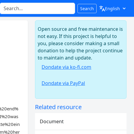
Search
Open source and free maintenance is
not easy. If this project is helpful to
you, please consider making a small
donation to help the project continue
to maintain and update.
Dondate via ko-fi.com
Dondate via PayPal
Related resource
e%20end%
0I%20was
Document
te%20ein
um%20her