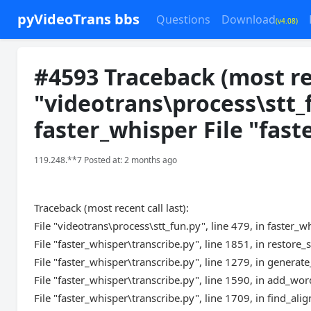
pyVideoTrans bbs
Questions
Download
(v4.08)
#4593 Traceback (most rece
"videotrans\process\stt_f
faster_whisper File "fast
119.248.**7 Posted at: 2 months ago
Traceback (most recent call last):
File "videotrans\process\stt_fun.py", line 479, in faster_w
File "faster_whisper\transcribe.py", line 1851, in restor
File "faster_whisper\transcribe.py", line 1279, in genera
File "faster_whisper\transcribe.py", line 1590, in add_w
File "faster_whisper\transcribe.py", line 1709, in find_al