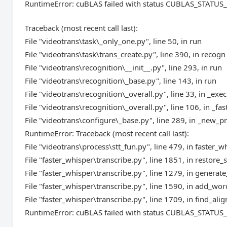
RuntimeError: cuBLAS failed with status CUBLAS_STAT
Traceback (most recent call last):
File "videotrans\task\_only_one.py", line 50, in run
File "videotrans\task\trans_create.py", line 390, in recogn
File "videotrans\recognition\__init__.py", line 293, in run
File "videotrans\recognition\_base.py", line 143, in run
File "videotrans\recognition\_overall.py", line 33, in _exec
File "videotrans\recognition\_overall.py", line 106, in _fas
File "videotrans\configure\_base.py", line 289, in _new_p
RuntimeError: Traceback (most recent call last):
File "videotrans\process\stt_fun.py", line 479, in faster_w
File "faster_whisper\transcribe.py", line 1851, in restor
File "faster_whisper\transcribe.py", line 1279, in genera
File "faster_whisper\transcribe.py", line 1590, in add_w
File "faster_whisper\transcribe.py", line 1709, in find_al
RuntimeError: cuBLAS failed with status CUBLAS_STAT