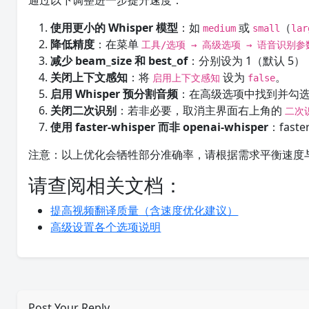
通过以下调整进一步提升速度：
使用更小的 Whisper 模型
：如
或
（
medium
small
lar
降低精度
：在菜单
工具/选项 → 高级选项 → 语音识别参
减少 beam_size 和 best_of
：分别设为 1（默认 5
关闭上下文感知
：将
设为
。
启用上下文感知
false
启用 Whisper 预分割音频
：在高级选项中找到并勾
关闭二次识别
：若非必要，取消主界面右上角的
二次
使用 faster-whisper 而非 openai-whisper
：fast
注意：以上优化会牺牲部分准确率，请根据需求平衡速度
请查阅相关文档：
提高视频翻译质量（含速度优化建议）
高级设置各个选项说明
Post Your Reply