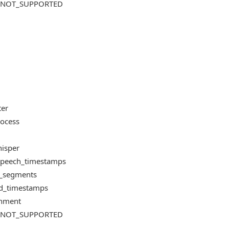
US_NOT_SUPPORTED
ter
rocess
hisper
e_speech_timestamps
te_segments
ord_timestamps
ignment
US_NOT_SUPPORTED