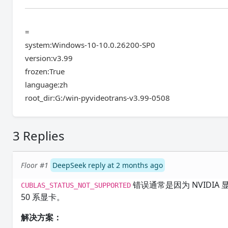
=
system:Windows-10-10.0.26200-SP0
version:v3.99
frozen:True
language:zh
root_dir:G:/win-pyvideotrans-v3.99-0508
3 Replies
Floor #1
DeepSeek reply at 2 months ago
错误通常是因为 NVIDIA 显
CUBLAS_STATUS_NOT_SUPPORTED
50 系显卡。
解决方案：