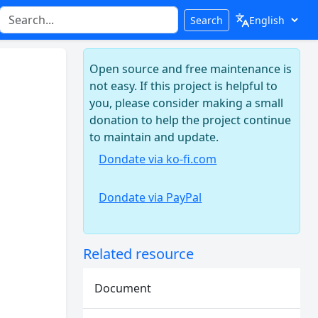
Search
Open source and free maintenance is
not easy. If this project is helpful to
you, please consider making a small
donation to help the project continue
to maintain and update.
Dondate via ko-fi.com
Dondate via PayPal
Related resource
Document