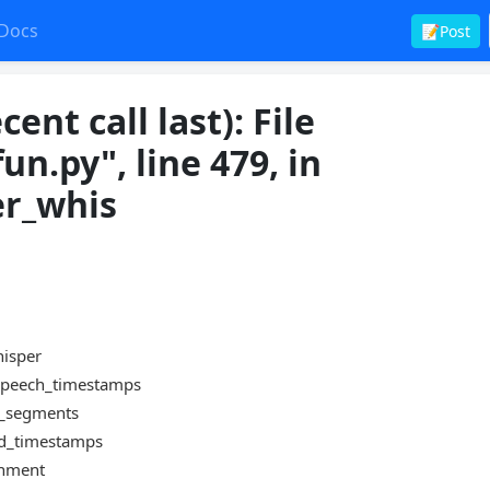
Docs
📝Post
nt call last): File
un.py", line 479, in
er_whis
hisper
e_speech_timestamps
te_segments
ord_timestamps
ignment