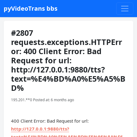
pyVideoTrans bbs
#2807
requests.exceptions.HTTPErr
or: 400 Client Error: Bad
Request for url:
http://127.0.0.1:9880/tts?
text=%E4%BD%A0%E5%A5%B
D%
195.201.**0 Posted at: 6 months ago
400 Client Error: Bad Request for url:
http://127.0.0.1:9880/tts?
text=%E4%BD%A0%E5%A5%BD%E5%95%8A%E6