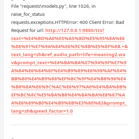
File "requests\models.py", line 1026, in
raise_for_status
requests.exceptions.HTTPError: 400 Client Error: Bad
Request for url:
http://127.0.0.1:9880/tts?
text=%E4%BD%A0%E5%A5%BD%E5%95%8A%E6
%88%91%E7%9A%84%E6%9C%8B%E5%8F%8B.+&
text_lang=zh&ref_audio_path=life+meaning2.wa
v&prompt_text=%E4%BA%BA%E7%94%9F%E7%9
A%84%E6%84%8F%E4%B9%89%E6%98%AF%E4%
BB%80%E4%B9%88%EF%BC%9F%E4%B8%96%E4
%B8%8A%E6%9C%AC%E6%97%A0%E4%BA%8B%
EF%BC%8C%E5%BA%B8%E4%BA%BA%E8%87%A
A%E6%89%B0%E4%B9%8B%E3%80%82&prompt_
lang=zh&speed_factor=1.0