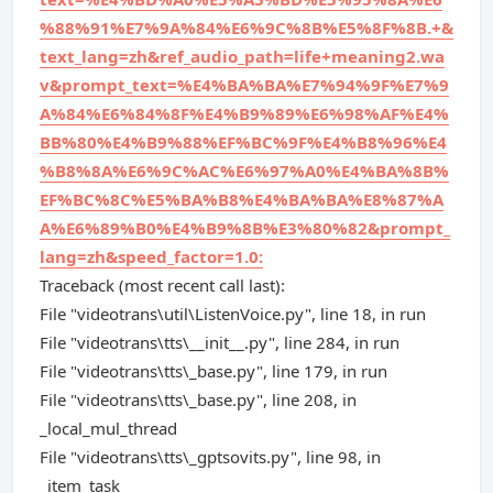
%88%91%E7%9A%84%E6%9C%8B%E5%8F%8B.+&
text_lang=zh&ref_audio_path=life+meaning2.wa
v&prompt_text=%E4%BA%BA%E7%94%9F%E7%9
A%84%E6%84%8F%E4%B9%89%E6%98%AF%E4%
BB%80%E4%B9%88%EF%BC%9F%E4%B8%96%E4
%B8%8A%E6%9C%AC%E6%97%A0%E4%BA%8B%
EF%BC%8C%E5%BA%B8%E4%BA%BA%E8%87%A
A%E6%89%B0%E4%B9%8B%E3%80%82&prompt_
lang=zh&speed_factor=1.0:
Traceback (most recent call last):
File "videotrans\util\ListenVoice.py", line 18, in run
File "videotrans\tts\__init__.py", line 284, in run
File "videotrans\tts\_base.py", line 179, in run
File "videotrans\tts\_base.py", line 208, in
_local_mul_thread
File "videotrans\tts\_gptsovits.py", line 98, in
_item_task