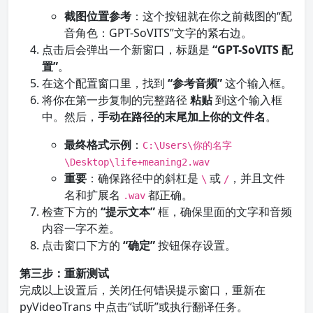
截图位置参考
：这个按钮就在你之前截图的“配
音角色：GPT-SoVITS”文字的紧右边。
点击后会弹出一个新窗口，标题是
“GPT-SoVITS 配
置”
。
在这个配置窗口里，找到
“参考音频”
这个输入框。
将你在第一步复制的完整路径
粘贴
到这个输入框
中。然后，
手动在路径的末尾加上你的文件名
。
最终格式示例
：
C:\Users\你的名字
\Desktop\life+meaning2.wav
重要
：确保路径中的斜杠是
或
，并且文件
\
/
名和扩展名
都正确。
.wav
检查下方的
“提示文本”
框，确保里面的文字和音频
内容一字不差。
点击窗口下方的
“确定”
按钮保存设置。
第三步：重新测试
完成以上设置后，关闭任何错误提示窗口，重新在
pyVideoTrans 中点击“试听”或执行翻译任务。